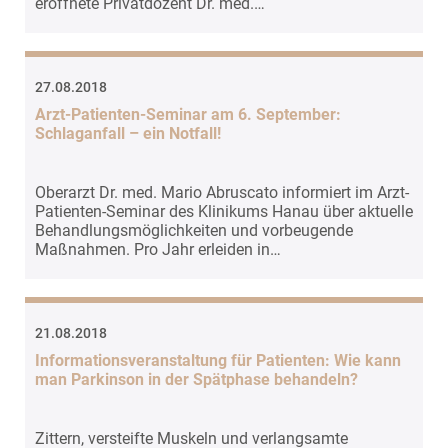
eröffnete Privatdozent Dr. med.…
EXTERNE MEDIEN
Um Inhalte von Videoplattformen und Social Media
Plattformen anzeigen zu können, werden von
27.08.2018
diesen externen Medien Cookies gesetzt.
Arzt-Patienten-Seminar am 6. September:
Schlaganfall – ein Notfall!
YouTube
Oberarzt Dr. med. Mario Abruscato informiert im Arzt-
Vimeo
Patienten-Seminar des Klinikums Hanau über aktuelle
Behandlungsmöglichkeiten und vorbeugende
Maßnahmen. Pro Jahr erleiden in…
21.08.2018
Informationsveranstaltung für Patienten: Wie kann
man Parkinson in der Spätphase behandeln?
Zittern, versteifte Muskeln und verlangsamte