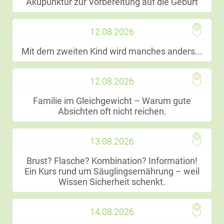
Akupunktur zur Vorbereitung auf die Geburt
EXTERNE MEDIEN
Um Inhalte von Videoplattformen und Social Media
12.08.2026
Plattformen anzeigen zu können, werden von
diesen externen Medien Cookies gesetzt.
Mit dem zweiten Kind wird manches anders...
YouTube
12.08.2026
Familie im Gleichgewicht – Warum gute
Vimeo
Absichten oft nicht reichen.
13.08.2026
Brust? Flasche? Kombination? Information!
Ein Kurs rund um Säuglingsernährung – weil
Wissen Sicherheit schenkt.
14.08.2026