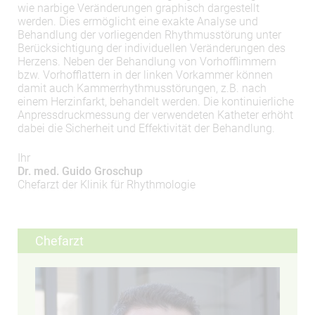
wie narbige Veränderungen graphisch dargestellt
EXTERNE MEDIEN
werden. Dies ermöglicht eine exakte Analyse und
Behandlung der vorliegenden Rhythmusstörung unter
Um Inhalte von Videoplattformen und Social Media
Berücksichtigung der individuellen Veränderungen des
Plattformen anzeigen zu können, werden von
Herzens. Neben der Behandlung von Vorhofflimmern
diesen externen Medien Cookies gesetzt.
bzw. Vorhofflattern in der linken Vorkammer können
damit auch Kammerrhythmusstörungen, z.B. nach
einem Herzinfarkt, behandelt werden. Die kontinuierliche
YouTube
Anpressdruckmessung der verwendeten Katheter erhöht
dabei die Sicherheit und Effektivität der Behandlung.
Vimeo
Ihr
Dr. med. Guido Groschup
Chefarzt der Klinik für Rhythmologie
Chefarzt