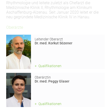
Rhythmologie und leitete zuletzt als Chefarzt die
Medizinische Klinik II, Rhythmologie am Klinikum
Aschaffenburg-Alzenau. Seit Januar 2020 leitet er die
neu gegründete Medizinische Klinik IV in Hanau.
Oberärzte
Leitender Oberarzt
Dr. med. Korkut Sözener
Qualifikationen
Oberärztin
Dr. med. Peggy Glaser
Qualifikationen