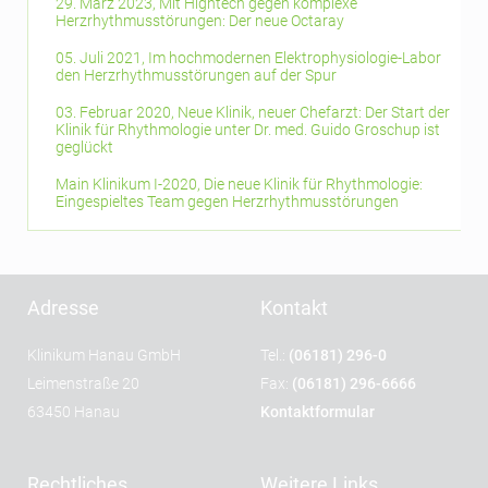
29. März 2023, Mit Hightech gegen komplexe
Herzrhythmusstörungen: Der neue Octaray
05. Juli 2021, Im hochmodernen Elektrophysiologie-Labor
den Herzrhythmusstörungen auf der Spur
03. Februar 2020, Neue Klinik, neuer Chefarzt: Der Start der
Klinik für Rhythmologie unter Dr. med. Guido Groschup ist
geglückt
Main Klinikum I-2020, Die neue Klinik für Rhythmologie:
Eingespieltes Team gegen Herzrhythmusstörungen
Adresse
Kontakt
Klinikum Hanau GmbH
Tel.:
(06181) 296-0
Leimenstraße 20
Fax:
(06181) 296-6666
63450 Hanau
Kontaktformular
Rechtliches
Weitere Links