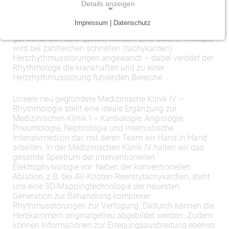
Details anzeigen
Herzrhythmusstörung mit einer elektrophysiologischen
Traumazentrum
Patientenfürsprecher
Untersuchung und einer damit einhergehenden
Vereinbarkeit von Beruf und Leben
Kinder- und Jugendmedizin
Impressum | Datenschutz
interventionellen Verödungstherapie (Ablation) dauerhaft
NOTWENDIGE COOKIES
gut behandelt bzw. geheilt werden. Eine solche Therapie
Tumorzentrum
Physiotherapie
Mitarbeitervorteile
Neurologie
Notwendige Cookies ermöglichen grundlegende
wird bei zahlreichen schnellen (tachykarden)
Herzrhythmusstörungen angewandt – dabei verödet der
Funktionen und sind für die einwandfreie Funktion
Viszeralonkologisches Zentrum (Darm, Pankreas)
Seelsorge
Psychiatrie und Psychotherapie
Rhythmologe die krankhaften und zu einer
der Website erforderlich.
Herzrhythmusstörung führenden Bereiche.
Anästhesiologie, operative Intensivmedizin und
Vorhofflimmerzentrum
Soziale Dienste
Einverständnis-Cookie
Schmerztherapie
Unsere neu gegründete Medizinische Klinik IV –
Zentrum für Arbeitsmedizin, Arbeitssicherheit und
Rhythmologie stellt eine ideale Ergänzung zur
Alle Kliniken, Fachbereiche und Zentren
Gynäkologie und Geburtshilfe
Name:
Medizinischen Klinik I – Kardiologie, Angiologie,
Brandschutz
Pneumologie, Nephrologie und internistische
cookie_consent
Intensivmedizin dar, mit deren Team wir Hand in Hand
Zentrum für Kinderdiabetes (DDG)
Hals-, Nase- und Ohren-Erkrankungen
arbeiten. In der Medizinischen Klinik IV halten wir das
Zweck:
gesamte Spektrum der interventionellen
Dieser Cookie speichert die ausgewählten
Zentrum für Lymphome und Leukämien
Dermatologie und Allergologie
Elektrophysiologie vor. Neben der konventionellen
Einverständnis-Optionen des Benutzers
Ablation, z.B. bei AV-Knoten-Reentrytachykardien, steht
Alle Kliniken, Fachbereiche und Zentren
Alle Kliniken, Fachbereiche und Zentren
uns eine 3D-Mappingtechnologie der neuesten
Cookie Laufzeit:
Generation zur Behandlung komplexer
1 Jahr
Rhythmusstörungen zur Verfügung. Dadurch können die
Herzkammern originalgetreu abgebildet werden. Zudem
können Informationen zur Erregungsausbreitung ebenso