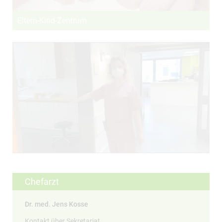
EXTERNE MEDIEN
Eltern-Kind-Zentrum
Um Inhalte von Videoplattformen und Social Media
Plattformen anzeigen zu können, werden von
diesen externen Medien Cookies gesetzt.
YouTube
Vimeo
Chefarzt
Dr. med. Jens Kosse
Kontakt über Sekretariat