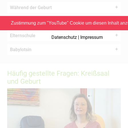
Während der Geburt
Nach der Geburt
Zustimmung zum "YouTube" Cookie um diesen Inhalt anz
Elternschule
Datenschutz | Impressum
Babylotsin
Häufig gestellte Fragen: Kreißsaal
und Geburt