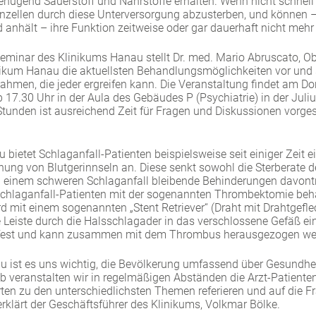
enügend Sauerstoff und Nährstoffe erhalten. Wenn nicht schnel
irnzellen durch diese Unterversorgung abzusterben, und können 
d anhält – ihre Funktion zeitweise oder gar dauerhaft nicht meh
eminar des Klinikums Hanau stellt Dr. med. Mario Abruscato, Obe
ikum Hanau die aktuellsten Behandlungsmöglichkeiten vor und 
men, die jeder ergreifen kann. Die Veranstaltung findet am Do
17.30 Uhr in der Aula des Gebäudes P (Psychiatrie) in der Julius-
Stunden ist ausreichend Zeit für Fragen und Diskussionen vorgeseh
bietet Schlaganfall-Patienten beispielsweise seit einiger Zeit 
ung von Blutgerinnseln an. Diese senkt sowohl die Sterberate de
ch einem schweren Schlaganfall bleibende Behinderungen davontr
chlaganfall-Patienten mit der sogenannten Thrombektomie beh
 mit einem sogenannten „Stent Retriever“ (Draht mit Drahtgeflec
e Leiste durch die Halsschlagader in das verschlossene Gefäß ein
 fest und kann zusammen mit dem Thrombus herausgezogen we
 ist es uns wichtig, die Bevölkerung umfassend über Gesundh
b veranstalten wir in regelmäßigen Abständen die Arzt-Patiente
ten zu den unterschiedlichsten Themen referieren und auf die F
rklärt der Geschäftsführer des Klinikums, Volkmar Bölke.