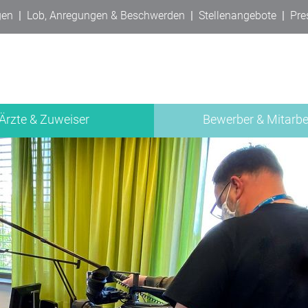
gen
|
Lob, Anregungen & Beschwerden
|
Stellenangebote
|
Pre
Ärzte & Zuweiser
Bewerber & Mitarbe