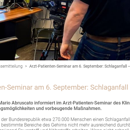
semitteilung
>
Arzt-Patienten-Seminar am 6. September: Schlaganfall – 
en-Seminar am 6. September: Schlaganfall –
Mario Abruscato informiert im Arzt-Patienten-Seminar des Kl
ungsmöglichkeiten und vorbeugende Maßnahmen.
in der Bundesrepublik etwa 270.000 Menschen einen Schlaganfall
nn bestimmte Bereiche des Gehirns nicht mehr ausreichend durch