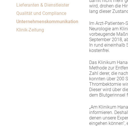
damit nicht mehr g
Um Inhalte von Videoplattformen und Social Media
Lieferanten & Dienstleister
wird, drohen die H
Plattformen anzeigen zu können, werden von
lang dieser Zustan
Qualität und Compliance
diesen externen Medien Cookies gesetzt.
Unternehmenskommunikation
Im Arzt-Patienten-S
YouTube
Neurologie am Klin
Klinik-Zeitung
vorbeugende Maßnah
September 2018, ab 
In rund eineinhalb 
Vimeo
kostenfrei.
Das Klinikum Hanau 
Methode zur Entfern
Zahl derer, die na
konnten über 200 S
Thrombektomie wird
Dieser wird über di
dem Blutgerinnsel
„Am Klinikum Hanau
informieren. Deshal
denen unsere Exper
eingehen können“, e