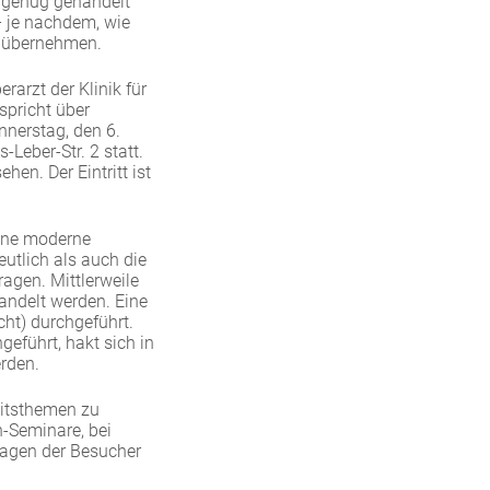
l genug gehandelt
– je nachdem, wie
r übernehmen.
rarzt der Klinik für
spricht über
nnerstag, den 6.
Leber-Str. 2 statt.
en. Der Eintritt ist
eine moderne
utlich als auch die
agen. Mittlerweile
andelt werden. Eine
ht) durchgeführt.
geführt, hakt sich in
rden.
eitsthemen zu
n-Seminare, bei
ragen der Besucher