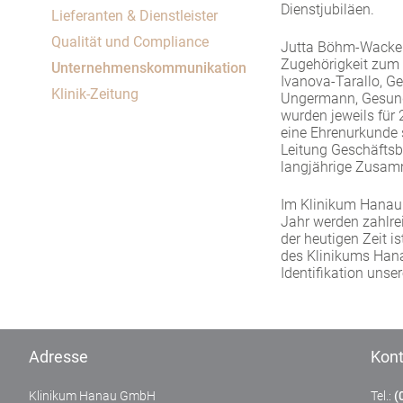
Um Inhalte von Videoplattformen und Social Media
Dienstjubiläen.
Lieferanten & Dienstleister
Plattformen anzeigen zu können, werden von
Qualität und Compliance
diesen externen Medien Cookies gesetzt.
Jutta Böhm-Wacker,
Zugehörigkeit zum K
Unternehmenskommunikation
Ivanova-Tarallo, G
YouTube
Klinik-Zeitung
Ungermann, Gesundh
wurden jeweils für 
eine Ehrenurkunde 
Vimeo
Leitung Geschäftsbe
langjährige Zusam
Im Klinikum Hanau 
Jahr werden zahlrei
der heutigen Zeit i
des Klinikums Hanau
Identifikation unse
Adresse
Kont
Klinikum Hanau GmbH
Tel.:
(