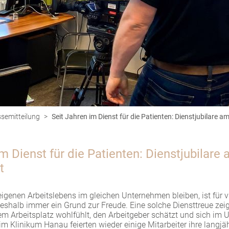
semitteilung
>
Seit Jahren im Dienst für die Patienten: Dienstjubilare 
im Dienst für die Patienten: Dienstjubilare
t
eigenen Arbeitslebens im gleichen Unternehmen bleiben, ist für v
eshalb immer ein Grund zur Freude. Eine solche Diensttreue zeig
nem Arbeitsplatz wohlfühlt, den Arbeitgeber schätzt und sich im
im Klinikum Hanau feierten wieder einige Mitarbeiter ihre langjä