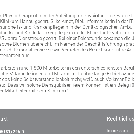
 Physiotherapeutin in der Abteilung für Physiotherapie, wurde f
linikum Hanau geehrt. Silke Arndt, Dipl. Informatikerin in der IT
esundheits- und Krankenpflegerin in der Gynäkologischen Ambu
eits- und Kinderkrankenpflegerin in der Klinik für Psychiatrie 
25 Jahre Diensttreue geehrt. Bei einer Feierstunde bekamen die
sowie Blumen überreicht. Im Namen der Geschäftsführung sprac
reich Personalservice sowie Vertreter des Betriebsrates ihre An
menarbeit aus.
arbeiten rund 1.800 Mitarbeiter in den unterschiedlichsten Ber
che Mitarbeiterinnen und Mitarbeiter für ihre lange Betriebszuge
st das keine Selbstverständlichkeit mehr, weiß auch Volkmar Böl
: „Dass wir solche Dienstjubiläen feiern können, ist ein Beleg f
rer Mitarbeiter mit dem Klinikum.“
akt
Rechtliche
Impressum
06181) 296-0