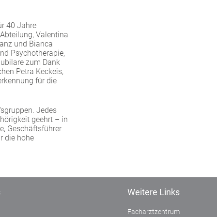
ür 40 Jahre
-Abteilung, Valentina
lanz und Bianca
und Psychotherapie,
 Jubilare zum Dank
hen Petra Keckeis,
erkennung für die
ufsgruppen. Jedes
hörigkeit geehrt – in
ke, Geschäftsführer
ür die hohe
s
Weitere Links
Facharztzentrum