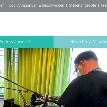
gen
|
Lob, Anregungen & Beschwerden
|
Stellenangebote
|
Pre
Ärzte & Zuweiser
Bewerber & Mitarbe