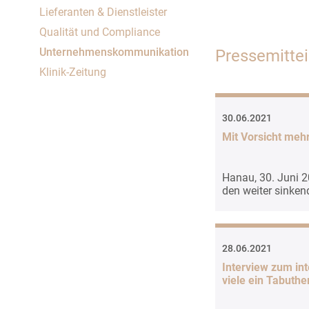
Um Inhalte von Videoplattformen und Social Media
Lieferanten & Dienstleister
Plattformen anzeigen zu können, werden von
Qualität und Compliance
diesen externen Medien Cookies gesetzt.
Unternehmenskommunikation
Pressemitte
YouTube
Klinik-Zeitung
Vimeo
30.06.2021
Mit Vorsicht meh
Hanau, 30. Juni 2
den weiter sinke
28.06.2021
Interview zum in
viele ein Tabuth