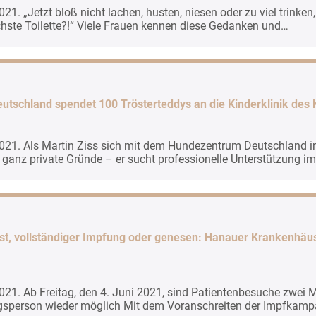
21. „Jetzt bloß nicht lachen, husten, niesen oder zu viel trinken,
hste Toilette?!“ Viele Frauen kennen diese Gedanken und…
tschland spendet 100 Trösterteddys an die Kinderklinik des
021. Als Martin Ziss sich mit dem Hundezentrum Deutschland in
h ganz private Gründe – er sucht professionelle Unterstützung i
st, vollständiger Impfung oder genesen: Hanauer Krankenhäu
021. Ab Freitag, den 4. Juni 2021, sind Patientenbesuche zwei
ugsperson wieder möglich Mit dem Voranschreiten der Impfkam