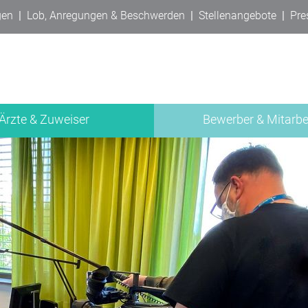
gen
|
Lob, Anregungen & Beschwerden
|
Stellenangebote
|
Pre
Ärzte & Zuweiser
Bewerber & Mitarbe