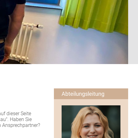
Abteilungsleitung
uf dieser Seite
nau". Haben Sie
n Ansprechpartner?