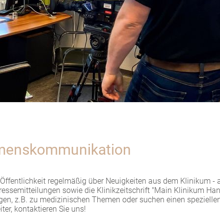
menskommunikation
 Öffentlichkeit regelmäßig über Neuigkeiten aus dem Klinikum - a
ressemitteilungen sowie die Klinikzeitschrift "Main Klinikum Ha
gen, z.B. zu medizinischen Themen oder suchen einen spezielle
ter, kontaktieren Sie uns!