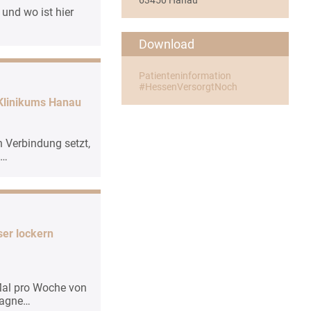
 und wo ist hier
Download
Patienteninformation
#HessenVersorgtNoch
 Klinikums Hanau
 Verbindung setzt,
m…
ser lockern
 Mal pro Woche von
pagne…