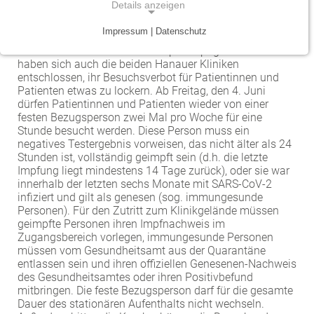
Details anzeigen
sind Patientenbesuche zwei Mal pro Woche von einer
festen Bezugsperson wieder möglich
Traumazentrum
Patientenfürsprecher
Vereinbarkeit von Beruf und Leben
Kinder- und Jugendmedizin
Impressum | Datenschutz
NOTWENDIGE COOKIES
Mit dem Voranschreiten der Impfkampagne in Hessen
Tumorzentrum
Physiotherapie
Mitarbeitervorteile
Neurologie
haben sich auch die beiden Hanauer Kliniken
Notwendige Cookies ermöglichen grundlegende
entschlossen, ihr Besuchsverbot für Patientinnen und
Funktionen und sind für die einwandfreie Funktion
Viszeralonkologisches Zentrum (Darm, Pankreas)
Seelsorge
Psychiatrie und Psychotherapie
Patienten etwas zu lockern. Ab Freitag, den 4. Juni
der Website erforderlich.
dürfen Patientinnen und Patienten wieder von einer
Anästhesiologie, operative Intensivmedizin und
festen Bezugsperson zwei Mal pro Woche für eine
Vorhofflimmerzentrum
Soziale Dienste
Stunde besucht werden. Diese Person muss ein
Einverständnis-Cookie
Schmerztherapie
negatives Testergebnis vorweisen, das nicht älter als 24
Zentrum für Arbeitsmedizin, Arbeitssicherheit und
Alle Kliniken, Fachbereiche und Zentren
Stunden ist, vollständig geimpft sein (d.h. die letzte
Gynäkologie und Geburtshilfe
Name:
Brandschutz
Impfung liegt mindestens 14 Tage zurück), oder sie war
cookie_consent
innerhalb der letzten sechs Monate mit SARS-CoV-2
Zentrum für Kinderdiabetes (DDG)
Hals-, Nase- und Ohren-Erkrankungen
infiziert und gilt als genesen (sog. immungesunde
Zweck:
Personen). Für den Zutritt zum Klinikgelände müssen
Dieser Cookie speichert die ausgewählten
Zentrum für Lymphome und Leukämien
Dermatologie und Allergologie
geimpfte Personen ihren Impfnachweis im
Einverständnis-Optionen des Benutzers
Zugangsbereich vorlegen, immungesunde Personen
müssen vom Gesundheitsamt aus der Quarantäne
Alle Kliniken, Fachbereiche und Zentren
Alle Kliniken, Fachbereiche und Zentren
Cookie Laufzeit:
entlassen sein und ihren offiziellen Genesenen-Nachweis
1 Jahr
des Gesundheitsamtes oder ihren Positivbefund
mitbringen. Die feste Bezugsperson darf für die gesamte
Dauer des stationären Aufenthalts nicht wechseln.