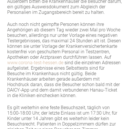
Außerdem bitten die Krankenhäuser die Besucher darum,
EXTERNE MEDIEN
ein gültiges Ausweisdokument zum Abgleich der
Personalien im Zugangsbereich bereit zu halten.
Um Inhalte von Videoplattformen und Social Media
Plattformen anzeigen zu können, werden von
Auch noch nicht geimpfte Personen können ihre
diesen externen Medien Cookies gesetzt.
Angehörigen ab diesem Tag wieder zwei Mal pro Woche
besuchen, allerdings nur unter Vorlage eines negativen
Testergebnisses, das maximal 24 Stunden alt ist. Diesen
YouTube
können sie unter Vorlage der Krankenversichertenkarte
kostenfrei von geschultem Personal in Testzentren,
Apotheken oder Arztpraxen durchführen lassen. Auf
Vimeo
www.corona-test-hessen.de
sind die einzelnen Adressen
aufgelistet. Ergebnisse eines Selbsttests sind für
Besuche im Krankenhaus nicht gültig. Beide
Krankenhäuser arbeiten gerade außerdem mit
Hochdruck daran, dass die Besucher schon bald mit der
DAICY-App und dem damit verbundenen Hanau-Ticket
in die Kliniken einchecken können.
Es gilt weiterhin eine feste Besuchszeit, täglich von
15:00-18:00 Uhr, der letzte Einlass ist um 17:30 Uhr, für
Kinder unter 14 Jahren gibt es weiterhin leider kein
Besuchsrecht. Patienten in Doppelzimmern dürfen zur