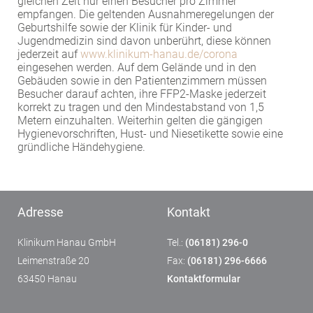
gleichen Zeit nur einen Besucher pro Zimmer
empfangen. Die geltenden Ausnahmeregelungen der
Geburtshilfe sowie der Klinik für Kinder- und
Jugendmedizin sind davon unberührt, diese können
jederzeit auf
www.klinikum-hanau.de/corona
eingesehen werden. Auf dem Gelände und in den
Gebäuden sowie in den Patientenzimmern müssen
Besucher darauf achten, ihre FFP2-Maske jederzeit
korrekt zu tragen und den Mindestabstand von 1,5
Metern einzuhalten. Weiterhin gelten die gängigen
Hygienevorschriften, Hust- und Niesetikette sowie eine
gründliche Händehygiene.
Adresse
Kontakt
Klinikum Hanau GmbH
Tel.:
(06181) 296-0
Leimenstraße 20
Fax:
(06181) 296-6666
63450 Hanau
Kontaktformular