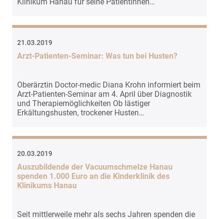
Klinikum Hanau für seine Patientinnen…
EXTERNE MEDIEN
Um Inhalte von Videoplattformen und Social Media
Plattformen anzeigen zu können, werden von
21.03.2019
diesen externen Medien Cookies gesetzt.
Arzt-Patienten-Seminar: Was tun bei Husten?
YouTube
Oberärztin Doctor-medic Diana Krohn informiert beim
Arzt-Patienten-Seminar am 4. April über Diagnostik
Vimeo
und Therapiemöglichkeiten Ob lästiger
Erkältungshusten, trockener Husten…
20.03.2019
Auszubildende der Vacuumschmelze Hanau
spenden 1.000 Euro an die Kinderklinik des
Klinikums Hanau
Seit mittlerweile mehr als sechs Jahren spenden die