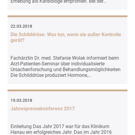
Erhebung als Kardiologe empfohlen. Bei der…
EXTERNE MEDIEN
Um Inhalte von Videoplattformen und Social Media
Plattformen anzeigen zu können, werden von
22.03.2018
diesen externen Medien Cookies gesetzt.
Die Schilddrüse: Was tun, wenn sie außer Kontrolle
gerät?
YouTube
Fachärztin Dr. med. Stefanie Wolak informiert beim
Vimeo
Arzt-Patienten-Seminar über individualisierte
Ursachenforschung und Behandlungsmöglichkeiten
Die Schilddrüse produziert Hormone,…
19.03.2018
Jahrespressekonferenz 2017
Einleitung Das Jahr 2017 war für das Klinikum
Hanau ein erfolgreiches Jahr. Das im Jahr 2016