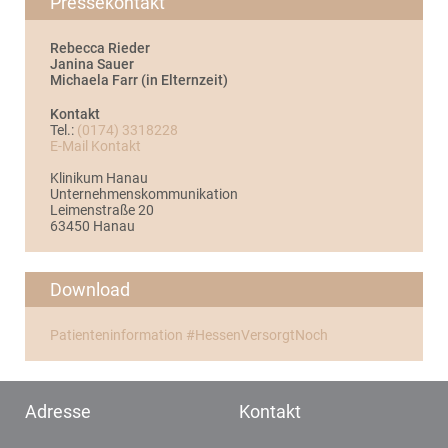
Pressekontakt
Rebecca Rieder
Janina Sauer
Michaela Farr (in Elternzeit)
Kontakt
Tel.:
(0174) 3318228
E-Mail Kontakt
Klinikum Hanau
Unternehmenskommunikation
Leimenstraße 20
63450 Hanau
Download
Patienteninformation #HessenVersorgtNoch
Adresse
Kontakt