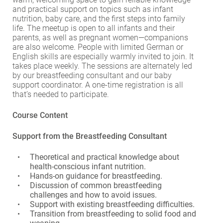
and practical support on topics such as infant
EXTERNE MEDIEN
nutrition, baby care, and the first steps into family
Um Inhalte von Videoplattformen und Social Media
life. The meetup is open to all infants and their
parents, as well as pregnant women—companions
Plattformen anzeigen zu können, werden von
are also welcome. People with limited German or
diesen externen Medien Cookies gesetzt.
English skills are especially warmly invited to join. It
takes place weekly. The sessions are alternately led
YouTube
by our breastfeeding consultant and our baby
support coordinator. A one-time registration is all
that’s needed to participate.
Vimeo
Course Content
Support from the Breastfeeding Consultant
Theoretical and practical knowledge about
health-conscious infant nutrition.
Hands-on guidance for breastfeeding.
Discussion of common breastfeeding
challenges and how to avoid issues.
Support with existing breastfeeding difficulties.
Transition from breastfeeding to solid food and