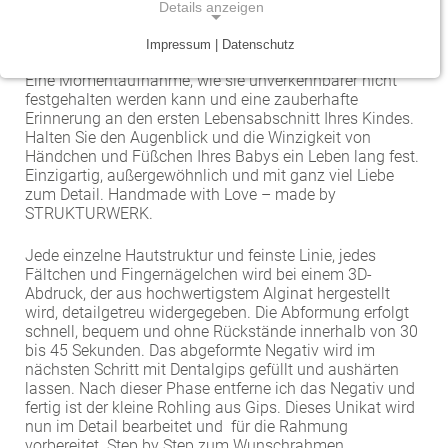
In unserer Elternschule können Sie 3D-Abdrücke der
Details anzeigen
Händchen und Füßchen Ihres Babys modellieren
Traumazentrum
Patientenfürsprecher
Vereinbarkeit von Beruf und Leben
Kinder- und Jugendmedizin
lassen.
Impressum | Datenschutz
NOTWENDIGE COOKIES
Eine Momentaufnahme, wie sie unverkennbarer nicht
Tumorzentrum
Physiotherapie
Mitarbeitervorteile
Neurologie
Notwendige Cookies ermöglichen grundlegende
festgehalten werden kann und eine zauberhafte
Funktionen und sind für die einwandfreie Funktion
Erinnerung an den ersten Lebensabschnitt Ihres Kindes.
Viszeralonkologisches Zentrum (Darm, Pankreas)
Seelsorge
Psychiatrie und Psychotherapie
Halten Sie den Augenblick und die Winzigkeit von
der Website erforderlich.
Händchen und Füßchen Ihres Babys ein Leben lang fest.
Anästhesiologie, operative Intensivmedizin und
Vorhofflimmerzentrum
Soziale Dienste
Einzigartig, außergewöhnlich und mit ganz viel Liebe
Einverständnis-Cookie
Schmerztherapie
zum Detail. Handmade with Love – made by
Zentrum für Arbeitsmedizin, Arbeitssicherheit und
Alle Kliniken, Fachbereiche und Zentren
STRUKTURWERK.
Gynäkologie und Geburtshilfe
Name:
Brandschutz
cookie_consent
Jede einzelne Hautstruktur und feinste Linie, jedes
Zentrum für Kinderdiabetes (DDG)
Hals-, Nase- und Ohren-Erkrankungen
Fältchen und Fingernägelchen wird bei einem 3D-
Zweck:
Abdruck, der aus hochwertigstem Alginat hergestellt
Dieser Cookie speichert die ausgewählten
wird, detailgetreu widergegeben. Die Abformung erfolgt
Zentrum für Lymphome und Leukämien
Dermatologie und Allergologie
Einverständnis-Optionen des Benutzers
schnell, bequem und ohne Rückstände innerhalb von 30
bis 45 Sekunden. Das abgeformte Negativ wird im
Alle Kliniken, Fachbereiche und Zentren
Alle Kliniken, Fachbereiche und Zentren
Cookie Laufzeit:
nächsten Schritt mit Dentalgips gefüllt und aushärten
lassen. Nach dieser Phase entferne ich das Negativ und
1 Jahr
fertig ist der kleine Rohling aus Gips. Dieses Unikat wird
nun im Detail bearbeitet und für die Rahmung
vorbereitet. Step by Step zum Wunschrahmen.