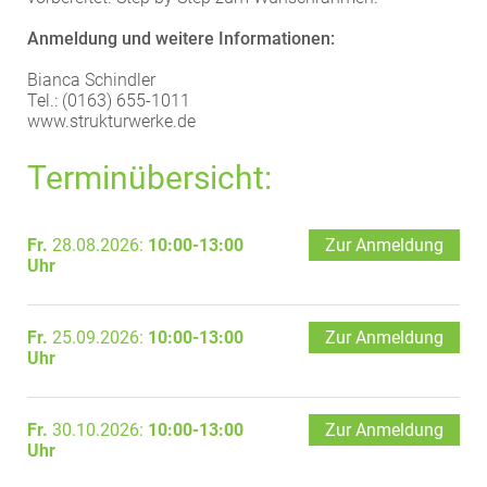
EXTERNE MEDIEN
Anmeldung und weitere Informationen:
Um Inhalte von Videoplattformen und Social Media
Bianca Schindler
Plattformen anzeigen zu können, werden von
Tel.: (0163) 655-1011
diesen externen Medien Cookies gesetzt.
www.strukturwerke.de
YouTube
Terminübersicht:
Vimeo
Fr.
28.08.2026:
10:00-13:00
Zur Anmeldung
Uhr
Fr.
25.09.2026:
10:00-13:00
Zur Anmeldung
Uhr
Fr.
30.10.2026:
10:00-13:00
Zur Anmeldung
Uhr