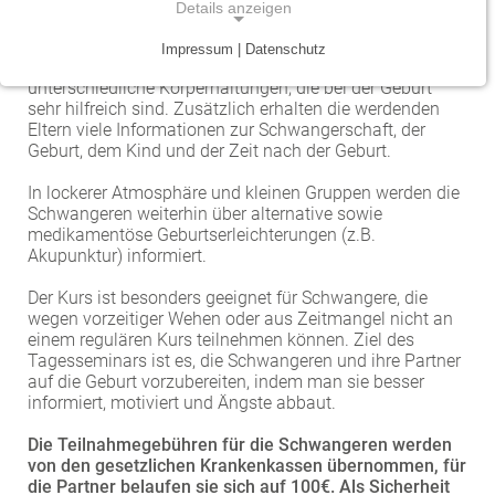
Geburtsvorbereitung am Wochenende an.
Details anzeigen
Traumazentrum
Patientenfürsprecher
Vereinbarkeit von Beruf und Leben
Kinder- und Jugendmedizin
Im Kurs erlernen die Teilnehmer-innen wichtige Atem-,
Impressum | Datenschutz
Entspannungs- und Lockerungsübungen sowie
NOTWENDIGE COOKIES
unterschiedliche Körperhaltungen, die bei der Geburt
Tumorzentrum
Physiotherapie
Mitarbeitervorteile
Neurologie
Notwendige Cookies ermöglichen grundlegende
sehr hilfreich sind. Zusätzlich erhalten die werdenden
Funktionen und sind für die einwandfreie Funktion
Eltern viele Informationen zur Schwangerschaft, der
Viszeralonkologisches Zentrum (Darm, Pankreas)
Seelsorge
Psychiatrie und Psychotherapie
Geburt, dem Kind und der Zeit nach der Geburt.
der Website erforderlich.
Anästhesiologie, operative Intensivmedizin und
Vorhofflimmerzentrum
Soziale Dienste
In lockerer Atmosphäre und kleinen Gruppen werden die
Einverständnis-Cookie
Schmerztherapie
Schwangeren weiterhin über alternative sowie
Zentrum für Arbeitsmedizin, Arbeitssicherheit und
medikamentöse Geburtserleichterungen (z.B.
Alle Kliniken, Fachbereiche und Zentren
Gynäkologie und Geburtshilfe
Name:
Akupunktur) informiert.
Brandschutz
cookie_consent
Der Kurs ist besonders geeignet für Schwangere, die
Zentrum für Kinderdiabetes (DDG)
Hals-, Nase- und Ohren-Erkrankungen
wegen vorzeitiger Wehen oder aus Zeitmangel nicht an
Zweck:
einem regulären Kurs teilnehmen können. Ziel des
Dieser Cookie speichert die ausgewählten
Zentrum für Lymphome und Leukämien
Dermatologie und Allergologie
Tagesseminars ist es, die Schwangeren und ihre Partner
Einverständnis-Optionen des Benutzers
auf die Geburt vorzubereiten, indem man sie besser
Alle Kliniken, Fachbereiche und Zentren
Alle Kliniken, Fachbereiche und Zentren
informiert, motiviert und Ängste abbaut.
Cookie Laufzeit:
1 Jahr
Die Teilnahmegebühren für die Schwangeren werden
von den gesetzlichen Krankenkassen übernommen, für
die Partner belaufen sie sich auf 100€. Als Sicherheit