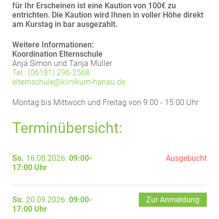
für Ihr Erscheinen ist eine Kaution von 100€ zu
EXTERNE MEDIEN
entrichten. Die Kaution wird Ihnen in voller Höhe direkt
am Kurstag in bar ausgezahlt.
Um Inhalte von Videoplattformen und Social Media
Plattformen anzeigen zu können, werden von
Weitere Informationen:
diesen externen Medien Cookies gesetzt.
Koordination Elternschule
Anja Simon und Tanja Müller
Tel.: (06181) 296-2568
YouTube
elternschule@
klinikum-hanau.de
Montag bis Mittwoch und Freitag von 9.00 - 15.00 Uhr
Vimeo
Terminübersicht:
So.
16.08.2026:
09:00-
Ausgebucht
17:00 Uhr
So.
20.09.2026:
09:00-
Zur Anmeldung
17:00 Uhr