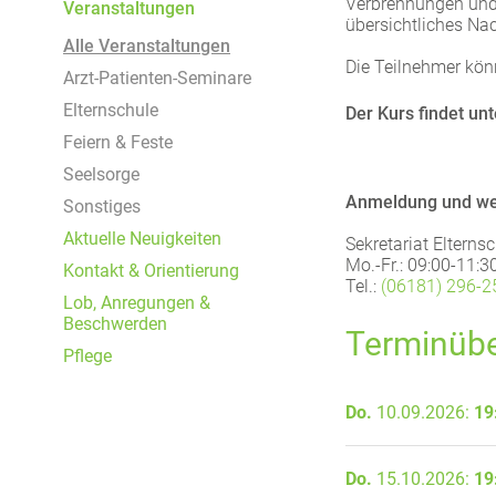
Um Inhalte von Videoplattformen und Social Media
Verbrennungen und 
Veranstaltungen
übersichtliches Na
Plattformen anzeigen zu können, werden von
Alle Veranstaltungen
diesen externen Medien Cookies gesetzt.
Die Teilnehmer kön
Arzt-Patienten-Seminare
YouTube
Elternschule
Der Kurs findet un
Feiern & Feste
Seelsorge
Vimeo
Anmeldung und wei
Sonstiges
Aktuelle Neuigkeiten
Sekretariat Elterns
Mo.-Fr.: 09:00-11:3
Kontakt & Orientierung
Tel.:
(06181) 296-2
Lob, Anregungen &
Beschwerden
Terminübe
Pflege
Do.
10.09.2026:
19
Do.
15.10.2026:
19