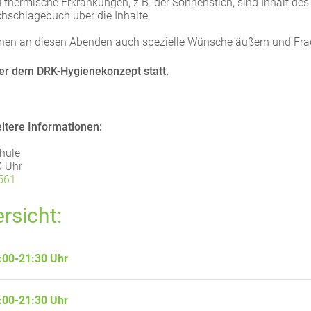
thermische Erkrankungen, z.B. der Sonnenstich, sind Inhalt des
chschlagebuch über die Inhalte.
nen an diesen Abenden auch spezielle Wünsche äußern und Fra
ter dem DRK-Hygienekonzept statt.
tere Informationen:
chule
0 Uhr
561
rsicht:
:00-21:30 Uhr
:00-21:30 Uhr