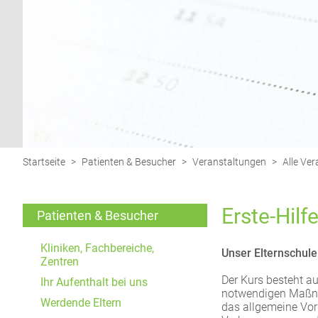
Funktionen und sind für die einwandfreie Funktion
der Website erforderlich.
Einverständnis-Cookie
Name:
cookie_consent
Zweck:
Dieser Cookie speichert die
Startseite
>
Patienten & Besucher
>
Veranstaltungen
>
Alle Ve
ausgewählten Einverständnis-
Optionen des Benutzers
Erste-Hilf
Cookie
Patienten & Besucher
Laufzeit:
1 Jahr
Kliniken, Fachbereiche,
Unser Elternschule
Zentren
Der Kurs besteht a
Ihr Aufenthalt bei uns
notwendigen Maßnah
EXTERNE MEDIEN
Werdende Eltern
das allgemeine Vorg