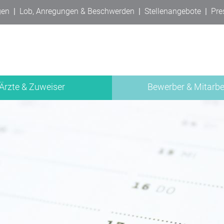
gen
|
Lob, Anregungen & Beschwerden
|
Stellenangebote
|
Pre
Ärzte & Zuweiser
Bewerber & Mitarbe