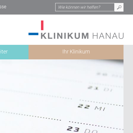
sse
iter
Ihr Klinikum