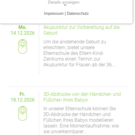
Details anzeigen
Traumazentrum
Patientenfürsprecher
Vereinbarkeit von Beruf und Leben
Kinder- und Jugendmedizin
Impressum | Datenschutz
NOTWENDIGE COOKIES
Tumorzentrum
Physiotherapie
Mitarbeitervorteile
Neurologie
Mo.
Akupunktur zur Vorbereitung auf die
Notwendige Cookies ermöglichen grundlegende
14.12.2026
Geburt
Funktionen und sind für die einwandfreie Funktion
Viszeralonkologisches Zentrum (Darm, Pankreas)
Seelsorge
Psychiatrie und Psychotherapie
Um die anstehende Geburt zu
der Website erforderlich.
erleichtern, bietet unsere
Anästhesiologie, operative Intensivmedizin und
Vorhofflimmerzentrum
Soziale Dienste
Elternschule des Eltern-Kind-
Einverständnis-Cookie
Schmerztherapie
Zentrums einen Termin zur
Zentrum für Arbeitsmedizin, Arbeitssicherheit und
Alle Kliniken, Fachbereiche und Zentren
Akupunktur für Frauen ab der 36.…
Gynäkologie und Geburtshilfe
Name:
Brandschutz
cookie_consent
Zentrum für Kinderdiabetes (DDG)
Hals-, Nase- und Ohren-Erkrankungen
Zweck:
Dieser Cookie speichert die ausgewählten
Fr.
3D-Abdrücke von den Händchen und
Zentrum für Lymphome und Leukämien
Dermatologie und Allergologie
Einverständnis-Optionen des Benutzers
18.12.2026
Füßchen Ihres Babys
Alle Kliniken, Fachbereiche und Zentren
In unserer Elternschule können Sie
Alle Kliniken, Fachbereiche und Zentren
Cookie Laufzeit:
3D-Abdrücke der Händchen und
1 Jahr
Füßchen Ihres Babys modellieren
lassen. Eine Momentaufnahme, wie
sie unverkennbarer…