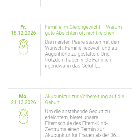
EXTERNE MEDIEN
Um Inhalte von Videoplattformen und Social Media
Plattformen anzeigen zu können, werden von
Fr.
Familie im Gleichgewicht – Warum
diesen externen Medien Cookies gesetzt.
18.12.2026
gute Absichten oft nicht reichen.
Die meisten Paare starten mit dem
YouTube
Wunsch, Familie liebevoll und auf
Augenhöhe zu gestalten. Und
trotzdem haben viele Familien
Vimeo
irgendwann das Gefühl,…
Mo.
Akupunktur zur Vorbereitung auf die
21.12.2026
Geburt
Um die anstehende Geburt zu
erleichtern, bietet unsere
Elternschule des Eltern-Kind-
Zentrums einen Termin zur
Akupunktur für Frauen ab der 36.…