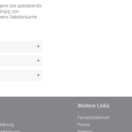
gens bis spätabends
hängig von
ubens Gebetsräume
s
Weitere Links
Facharztzentrum
klärung
Presse
itserklärung
Sitemap