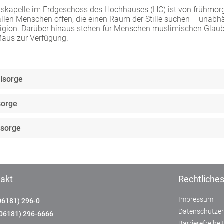
skapelle im Erdgeschoss des Hochhauses (HC) ist von frühmor
 allen Menschen offen, die einen Raum der Stille suchen – unab
ligion. Darüber hinaus stehen für Menschen muslimischen Gla
Baus zur Verfügung.
lsorge
sorge
lsorge
akt
Rechtliche
Impressum
06181) 296-0
Datenschutzer
(06181) 296-6666
Barrierefreihe