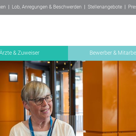
gen
|
Lob, Anregungen & Beschwerden
|
Stellenangebote
|
Pre
Ärzte & Zuweiser
Bewerber & Mitarbe