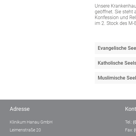
Um Inhalte von Videoplattformen und Social Media
Unsere Krankenhau
Plattformen anzeigen zu können, werden von
geöffnet. Sie steht
diesen externen Medien Cookies gesetzt.
Konfession und Re
im 2. Stock des M-
YouTube
Evangelische See
Vimeo
Katholische Seel
Muslimische See
Adresse
Kont
Klinikum Hanau GmbH
Tel.:
(
Leimenstraße 20
Fax: