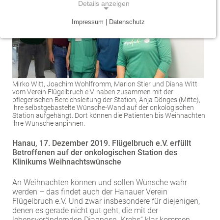
Details anzeigen
Traumazentrum
Patientenfürsprecher
Vereinbarkeit von Beruf und Leben
Kinder- und Jugendmedizin
Impressum | Datenschutz
NOTWENDIGE COOKIES
Tumorzentrum
Physiotherapie
Mitarbeitervorteile
Neurologie
Notwendige Cookies ermöglichen grundlegende
Funktionen und sind für die einwandfreie Funktion
Viszeralonkologisches Zentrum (Darm, Pankreas)
Seelsorge
Psychiatrie und Psychotherapie
der Website erforderlich.
Anästhesiologie, operative Intensivmedizin und
Vorhofflimmerzentrum
Soziale Dienste
Mirko Witt, Joachim Wohlfromm, Marion Stier und Diana Witt
vom Verein Flügelbruch e.V. haben zusammen mit der
Einverständnis-Cookie
Schmerztherapie
pflegerischen Bereichsleitung der Station, Anja Dönges (Mitte),
Zentrum für Arbeitsmedizin, Arbeitssicherheit und
Alle Kliniken, Fachbereiche und Zentren
ihre selbstgebastelte Wünsche-Wand auf der onkologischen
Gynäkologie und Geburtshilfe
Name:
Brandschutz
Station aufgehängt. Dort können die Patienten bis Weihnachten
cookie_consent
ihre Wünsche anpinnen.
Zentrum für Kinderdiabetes (DDG)
Hals-, Nase- und Ohren-Erkrankungen
Zweck:
Hanau, 17. Dezember 2019. Flügelbruch e.V. erfüllt
Dieser Cookie speichert die ausgewählten
Betroffenen auf der onkologischen Station des
Zentrum für Lymphome und Leukämien
Dermatologie und Allergologie
Klinikums Weihnachtswünsche
Einverständnis-Optionen des Benutzers
Alle Kliniken, Fachbereiche und Zentren
Alle Kliniken, Fachbereiche und Zentren
Cookie Laufzeit:
An Weihnachten können und sollen Wünsche wahr
1 Jahr
werden – das findet auch der Hanauer Verein
Flügelbruch e.V. Und zwar insbesondere für diejenigen,
denen es gerade nicht gut geht, die mit der
lebensverändernden Diagnose „Krebs“ klar kommen