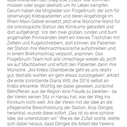
müssen oder sogar deshalb um ihr Leben kämpfen.
EXTERNE MEDIEN
Darum haben die Mitglieder von Flügelbruch, der sich für
Um Inhalte von Videoplattformen und Social Media
(ehemalige) Krebspatienten und deren Angehörige im
Rhein-Main-Gebiet einsetzt, jetzt eine Wünsche-Wand für
Plattformen anzeigen zu können, werden von
die onkologische Station des Klinikums gebastelt und
diesen externen Medien Cookies gesetzt.
dort aufgehängt. Vor den zwei großen, runden und bunt
angemalten Pinnwänden steht ein kleines Tischchen mit
YouTube
Zetteln und Kugelschreibern, dort können die Patienten
der Station ihre Weihnachtswünsche aufschreiben und,
in einem Briefumschlag verpackt, anpinnen. Das
Flügelbruch-Team holt alle Umschläge wieder ab, prüft
Vimeo
sie auf Machbarkeit und erfüllt den Patienten dann ihre
Wünsche. „Als Krebs-Überlebende geht es uns relativ
gut, deshalb wollten wir gern etwas zurückgeben“, erklärt
die erste Vorsitzende Diana Witt, die 2016 selbst an
Krebs erkrankte. Wichtig sei dabei gewesen, zunächst
Betroffenen aus der Region eine Freude zu bereiten - da
der Verein seinen Sitz in Hanau hat, war der Weg ins
Klinikum nicht weit. Als der Verein mit der Idee an die
pflegerische Bereichsleitung der Station, Anja Dönges,
herantrat, wusste diese sofort: „Das ist so eine schöne
Idee, die unterstützen wir.“ Wie es der Zufall wollte, stellte
sich dabei heraus, dass Dönges die Arbeit des Vereins