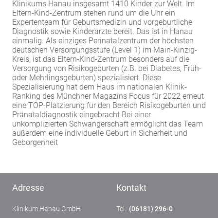
Klinikums Hanau insgesamt 1410 Kinder zur Welt. Im
EXTERNE MEDIEN
Eltern-Kind-Zentrum stehen rund um die Uhr ein
Expertenteam für Geburtsmedizin und vorgeburtliche
Um Inhalte von Videoplattformen und Social Media
Diagnostik sowie Kinderärzte bereit. Das ist in Hanau
Plattformen anzeigen zu können, werden von
einmalig. Als einziges Perinatalzentrum der höchsten
diesen externen Medien Cookies gesetzt.
deutschen Versorgungsstufe (Level 1) im Main-Kinzig-
Kreis, ist das Eltern-Kind-Zentrum besonders auf die
Versorgung von Risikogeburten (z.B. bei Diabetes, Früh-
YouTube
oder Mehrlingsgeburten) spezialisiert. Diese
Spezialisierung hat dem Haus im nationalen Klinik-
Ranking des Münchner Magazins Focus für 2022 erneut
Vimeo
eine TOP-Platzierung für den Bereich Risikogeburten und
Pränataldiagnostik eingebracht Bei einer
unkomplizierten Schwangerschaft ermöglicht das Team
außerdem eine individuelle Geburt in Sicherheit und
Geborgenheit
Adresse
Kontakt
Klinikum Hanau GmbH
Tel.:
(06181) 296-0