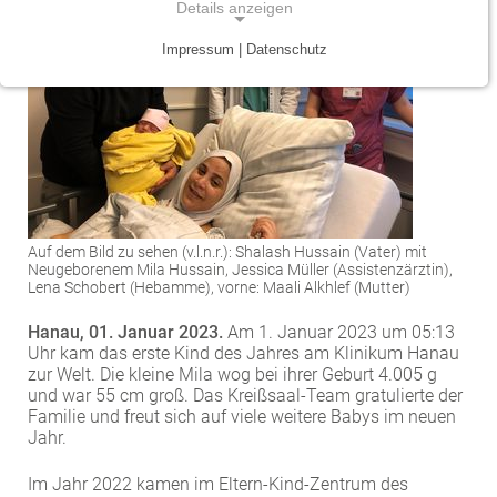
Details anzeigen
Traumazentrum
Patientenfürsprecher
Vereinbarkeit von Beruf und Leben
Kinder- und Jugendmedizin
Impressum | Datenschutz
NOTWENDIGE COOKIES
Tumorzentrum
Physiotherapie
Mitarbeitervorteile
Neurologie
Notwendige Cookies ermöglichen grundlegende
Funktionen und sind für die einwandfreie Funktion
Viszeralonkologisches Zentrum (Darm, Pankreas)
Seelsorge
Psychiatrie und Psychotherapie
der Website erforderlich.
Anästhesiologie, operative Intensivmedizin und
Vorhofflimmerzentrum
Soziale Dienste
Einverständnis-Cookie
Schmerztherapie
Zentrum für Arbeitsmedizin, Arbeitssicherheit und
Alle Kliniken, Fachbereiche und Zentren
Auf dem Bild zu sehen (v.l.n.r.): Shalash Hussain (Vater) mit
Gynäkologie und Geburtshilfe
Name:
Brandschutz
Neugeborenem Mila Hussain, Jessica Müller (Assistenzärztin),
cookie_consent
Lena Schobert (Hebamme), vorne: Maali Alkhlef (Mutter)
Zentrum für Kinderdiabetes (DDG)
Hals-, Nase- und Ohren-Erkrankungen
Zweck:
Hanau, 01. Januar 2023.
Am 1. Januar 2023 um 05:13
Dieser Cookie speichert die ausgewählten
Zentrum für Lymphome und Leukämien
Dermatologie und Allergologie
Uhr kam das erste Kind des Jahres am Klinikum Hanau
Einverständnis-Optionen des Benutzers
zur Welt. Die kleine Mila wog bei ihrer Geburt 4.005 g
und war 55 cm groß. Das Kreißsaal-Team gratulierte der
Alle Kliniken, Fachbereiche und Zentren
Alle Kliniken, Fachbereiche und Zentren
Cookie Laufzeit:
Familie und freut sich auf viele weitere Babys im neuen
1 Jahr
Jahr.
Im Jahr 2022 kamen im Eltern-Kind-Zentrum des