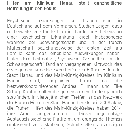
Hilfen am Klinikum Hanau stellt ganzheitliche
EXTERNE MEDIEN
Betreuung in den Fokus
Um Inhalte von Videoplattformen und Social Media
Psychische Erkrankungen bei Frauen sind in
Plattformen anzeigen zu können, werden von
Deutschland auf dem Vormarsch. Studien zeigen, dass
diesen externen Medien Cookies gesetzt.
mittlerweile jede fünfte Frau im Laufe ihres Lebens an
einer psychischen Erkrankung leidet. Insbesondere
während der Schwangerschaft und in der frühen
YouTube
Mutterschaft beziehungsweise der ersten Zeit als
Familie kann das erhebliche Auswirkungen haben.
Unter dem Leitmotiv „Psychische Gesundheit in der
Vimeo
Schwangerschaft“ fand am vergangenen Mittwoch das
erste gemeinsame Netzwerktreffen der Frühen Hilfen der
Stadt Hanau und des Main-Kinzig-Kreises im Klinikum
Hanau statt, organisiert haben es die
Netzwerkkoordinierenden Andrea Pillmann und Elke
Schug. Künftig sollen die gemeinsamen Treffen jährlich
stattfinden. In vierteljährlichen Treffen ist das Netzwerk
der Frühen Hilfen der Stadt Hanau bereits seit 2008 aktiv,
die Frühen Hilfen des Main-Kinzig-Kreises haben 2014
ihre Arbeit aufgenommen. Dieser regelmäßige
Austausch bietet eine Plattform, um drängende Themen
umfassend zu diskutieren, Schnittstellen aufzuzeigen