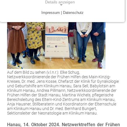
Details anzeigen
Traumazentrum
Patientenfürsprecher
Vereinbarkeit von Beruf und Leben
Kinder- und Jugendmedizin
Impressum | Datenschutz
NOTWENDIGE COOKIES
Tumorzentrum
Physiotherapie
Mitarbeitervorteile
Neurologie
Notwendige Cookies ermöglichen grundlegende
Funktionen und sind für die einwandfreie Funktion
Viszeralonkologisches Zentrum (Darm, Pankreas)
Seelsorge
Psychiatrie und Psychotherapie
der Website erforderlich.
Anästhesiologie, operative Intensivmedizin und
Vorhofflimmerzentrum
Soziale Dienste
Einverständnis-Cookie
Schmerztherapie
Zentrum für Arbeitsmedizin, Arbeitssicherheit und
Alle Kliniken, Fachbereiche und Zentren
Gynäkologie und Geburtshilfe
Name:
Brandschutz
cookie_consent
Auf dem Bild zu sehen (v.l.n.r.): Elke Schug,
Zentrum für Kinderdiabetes (DDG)
Netzwerkkoordinierende der Frühen Hilfen des Main-Kinzig-
Hals-, Nase- und Ohren-Erkrankungen
Kreises, Dr. med. Jens Kosse, Chefarzt der Klinik für Gynäkologie
Zweck:
und Geburtshilfe am Klinikum Hanau, Sara Sell, Babylotsin am
Dieser Cookie speichert die ausgewählten
Zentrum für Lymphome und Leukämien
Dermatologie und Allergologie
Klinikum Hanau, Andrea Pillmann, Netzwerkkoordinierende der
Einverständnis-Optionen des Benutzers
Frühen Hilfen der Stadt Hanau, Martina Wichels, pflegerische
Bereichsleitung des Eltern-Kind-Zentrums am Klinikum Hanau,
Alle Kliniken, Fachbereiche und Zentren
Alle Kliniken, Fachbereiche und Zentren
Anja Hausner, Stillberaterin und Koordinatorin der Elternschule
Cookie Laufzeit:
am Klinikum Hanau und Dr. med. Bernhard Bungert,
1 Jahr
Sektionsleiter der Neonatologie am Klinikum Hanau.
Hanau, 14. Oktober 2024. Netzwerktreffen der Frühen