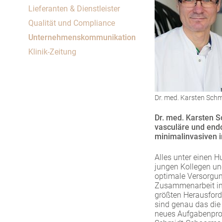
Um Inhalte von Videoplattformen und Social Media
Lieferanten & Dienstleister
Plattformen anzeigen zu können, werden von
Qualität und Compliance
diesen externen Medien Cookies gesetzt.
Unternehmenskommunikation
YouTube
Klinik-Zeitung
Vimeo
Dr. med. Karsten Sc
Dr. med. Karsten S
vasculäre und end
minimalinvasiven 
Alles unter einen 
jungen Kollegen und
optimale Versorgung
Zusammenarbeit inn
größten Herausforde
sind genau das die
neues Aufgabenprofi