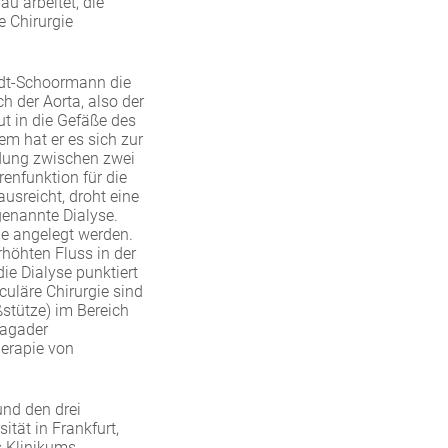
u arbeitet, die
e Chirurgie
midt-Schoormann die
 der Aorta, also der
t in die Gefäße des
dem hat er es sich zur
ndung zwischen zwei
nfunktion für die
sreicht, droht eine
genannte Dialyse.
ie angelegt werden.
rhöhten Fluss in der
ie Dialyse punktiert
culäre Chirurgie sind
stütze) im Bereich
lagader
herapie von
und den drei
ät in Frankfurt,
s Klinikums