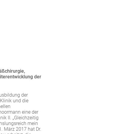
äßchirurgie,
iterentwicklung der
usbildung der
Klinik und die
nellen
choormann eine der
k II. „Gleichzeitig
chslungsreich mein
1. März 2017 hat Dr.