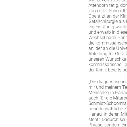
Attendorn tätig, do
zog es Dr. Schmidt-
Oberarzt an der Kli
Gefäßchirurgie als
eigenständig wurde,
und erwarb in diese
Wechsel nach Hanau
die kommissarische
an, der an die Unive
Abteilung für Gefä
unseren Wunschkand
kommissarische Lei
der Klinik bereits 
„Die diagnostische
mir und meinem Tea
Menschen in Hanau
auch für die Mitarb
Schmidt-Schoormann 
freundschaftliche 
Hanau, in deren Mi
steht.“ Dadurch se
Phrase, sondern ei