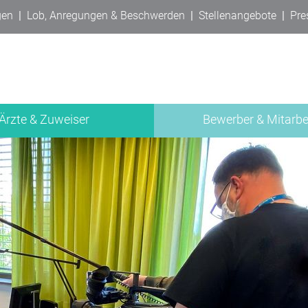
gen
|
Lob, Anregungen & Beschwerden
|
Stellenangebote
|
Pre
Ärzte & Zuweiser
Bewerber & Mitarbe