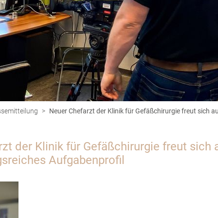
semitteilung
>
Neuer Chefarzt der Klinik für Gefäßchirurgie freut sich
t der Klinik für Gefäßchirurgie freut sich 
sreiches Aufgabenprofil