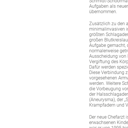
Schmidt-Schoormann
Aufgaben als neuer 
übernommen.
Zusätzlich zu den 
minimalinvasiven i
größten Schlagader
großen Blutkreislauf
Aufgabe gemacht, d
normalerweise getr
Ausscheidung von M
Vergiftung des Körp
Dafür werden spezi
Diese Verbindung zw
vorgesehenen Armven
werden. Weitere Sch
die Vorbeugung von
der Halsschlagader 
(Aneurysma), der „
Krampfadern und 
Der neue Chefarzt is
erwachsenen Kinder
war er von 1995 bi