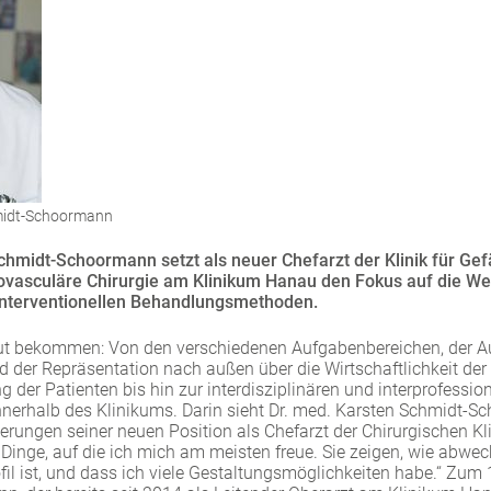
hmidt-Schoormann
chmidt-Schoormann setzt als neuer Chefarzt der Klinik für Gef
ovasculäre Chirurgie am Klinikum Hanau den Fokus auf die We
interventionellen Behandlungsmethoden.
Hut bekommen: Von den verschiedenen Aufgabenbereichen, der A
 der Repräsentation nach außen über die Wirtschaftlichkeit der 
 der Patienten bis hin zur interdisziplinären und interprofessio
erhalb des Klinikums. Darin sieht Dr. med. Karsten Schmidt-S
rungen seiner neuen Position als Chefarzt der Chirurgischen Klini
 Dinge, auf die ich mich am meisten freue. Sie zeigen, wie abwe
l ist, und dass ich viele Gestaltungsmöglichkeiten habe.“ Zum 