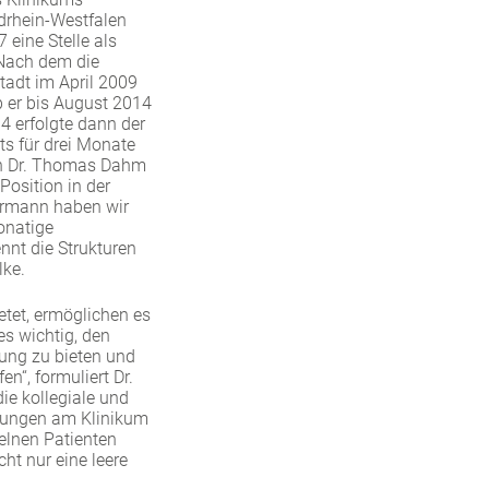
rdrhein-Westfalen
 eine Stelle als
 Nach dem die
tadt im April 2009
eb er bis August 2014
4 erfolgte dann der
s für drei Monate
von Dr. Thomas Dahm
 Position in der
ormann haben wir
onatige
nt die Strukturen
ölke.
etet, ermöglichen es
s wichtig, den
ung zu bieten und
n“, formuliert Dr.
ie kollegiale und
ilungen am Klinikum
elnen Patienten
ht nur eine leere