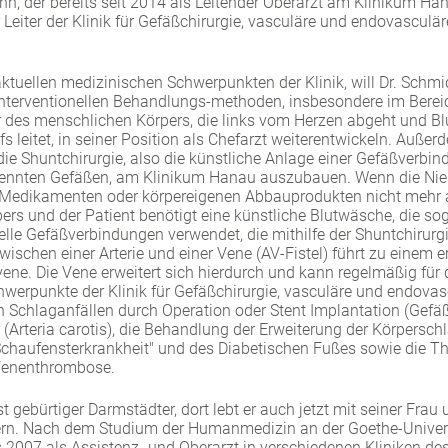
, der bereits seit 2014 als Leitender Oberarzt am Klinikum Hana
Leiter der Klinik für Gefäßchirurgie, vasculäre und endovasculär
aktuellen medizinischen Schwerpunkten der Klinik, will Dr. Sch
nterventionellen Behandlungs-methoden, insbesondere im Bereich
 des menschlichen Körpers, die links vom Herzen abgeht und Blu
s leitet, in seiner Position als Chefarzt weiterentwickeln. Außer
ie Shuntchirurgie, also die künstliche Anlage einer Gefäßverbi
ennten Gefäßen, am Klinikum Hanau auszubauen. Wenn die Niere
edikamenten oder körpereigenen Abbauprodukten nicht mehr au
ers und der Patient benötigt eine künstliche Blutwäsche, die so
elle Gefäßverbindungen verwendet, die mithilfe der Shuntchirurg
ischen einer Arterie und einer Vene (AV-Fistel) führt zu einem e
e. Die Vene erweitert sich hierdurch und kann regelmäßig für d
werpunkte der Klinik für Gefäßchirurgie, vasculäre und endovas
 Schlaganfällen durch Operation oder Stent Implantation (Gefäß
(Arteria carotis), die Behandlung der Erweiterung der Körpersch
Schaufensterkrankheit" und des Diabetischen Fußes sowie die T
Venenthrombose.
t gebürtiger Darmstädter, dort lebt er auch jetzt mit seiner Frau 
n. Nach dem Studium der Humanmedizin an der Goethe-Universit
s 2007 als Assistenz- und Oberarzt in verschiedenen Kliniken de