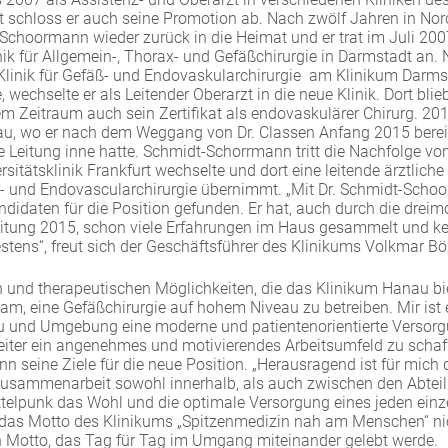
rt schloss er auch seine Promotion ab. Nach zwölf Jahren in No
Schoormann wieder zurück in die Heimat und er trat im Juli 2007
nik für Allgemein-, Thorax- und Gefäßchirurgie in Darmstadt an.
 Klinik für Gefäß- und Endovaskularchirurgie am Klinikum Darms
 wechselte er als Leitender Oberarzt in die neue Klinik. Dort bli
m Zeitraum auch sein Zertifikat als endovaskulärer Chirurg. 201
, wo er nach dem Weggang von Dr. Classen Anfang 2015 bereit
 Leitung inne hatte. Schmidt-Schorrmann tritt die Nachfolge 
rsitätsklinik Frankfurt wechselte und dort eine leitende ärztliche
ß- und Endovascularchirurgie übernimmt. „Mit Dr. Schmidt-Scho
idaten für die Position gefunden. Er hat, auch durch die dreim
tung 2015, schon viele Erfahrungen im Haus gesammelt und ken
bestens“, freut sich der Geschäftsführer des Klinikums Volkmar B
n und therapeutischen Möglichkeiten, die das Klinikum Hanau bi
m, eine Gefäßchirurgie auf hohem Niveau zu betreiben. Mir ist e
 und Umgebung eine moderne und patientenorientierte Versorg
eiter ein angenehmes und motivierendes Arbeitsumfeld zu schaffe
seine Ziele für die neue Position. „Herausragend ist für mich d
Zusammenarbeit sowohl innerhalb, als auch zwischen den Abte
ttelpunk das Wohl und die optimale Versorgung eines jeden einz
i das Motto des Klinikums „Spitzenmedizin nah am Menschen“ nic
n Motto, das Tag für Tag im Umgang miteinander gelebt werde.