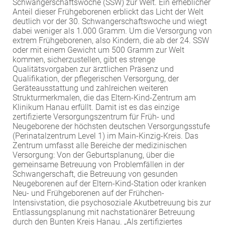
Schwangerschaftswoche (SSW) zur Welt. Ein erheblicher
EXTERNE MEDIEN
Anteil dieser Frühgeborenen erblickt das Licht der Welt
deutlich vor der 30. Schwangerschaftswoche und wiegt
Um Inhalte von Videoplattformen und Social Media
dabei weniger als 1.000 Gramm. Um die Versorgung von
Plattformen anzeigen zu können, werden von
extrem Frühgeborenen, also Kindern, die ab der 24. SSW
oder mit einem Gewicht um 500 Gramm zur Welt
diesen externen Medien Cookies gesetzt.
kommen, sicherzustellen, gibt es strenge
Qualitätsvorgaben zur ärztlichen Präsenz und
YouTube
Qualifikation, der pflegerischen Versorgung, der
Geräteausstattung und zahlreichen weiteren
Strukturmerkmalen, die das Eltern-Kind-Zentrum am
Vimeo
Klinikum Hanau erfüllt. Damit ist es das einzige
zertifizierte Versorgungszentrum für Früh- und
Neugeborene der höchsten deutschen Versorgungsstufe
(Perinatalzentrum Level 1) im Main-Kinzig-Kreis. Das
Zentrum umfasst alle Bereiche der medizinischen
Versorgung: Von der Geburtsplanung, über die
gemeinsame Betreuung von Problemfällen in der
Schwangerschaft, die Betreuung von gesunden
Neugeborenen auf der Eltern-Kind-Station oder kranken
Neu- und Frühgeborenen auf der Frühchen-
Intensivstation, die psychosoziale Akutbetreuung bis zur
Entlassungsplanung mit nachstationärer Betreuung
durch den Bunten Kreis Hanau. „Als zertifiziertes