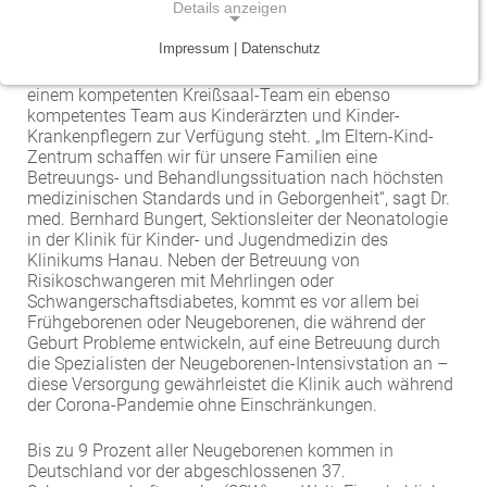
Details anzeigen
Schwangerschaft befördert die meisten werdenden
Eltern in den Zustand puren Glücks. Doch nicht immer
Traumazentrum
Patientenfürsprecher
Vereinbarkeit von Beruf und Leben
Kinder- und Jugendmedizin
Impressum | Datenschutz
verlaufen Schwangerschaft und Geburt ohne
NOTWENDIGE COOKIES
Komplikationen. Umso wichtiger ist es, dass neben
Tumorzentrum
Physiotherapie
Mitarbeitervorteile
Neurologie
einem kompetenten Kreißsaal-Team ein ebenso
Notwendige Cookies ermöglichen grundlegende
kompetentes Team aus Kinderärzten und Kinder-
Funktionen und sind für die einwandfreie Funktion
Viszeralonkologisches Zentrum (Darm, Pankreas)
Seelsorge
Krankenpflegern zur Verfügung steht. „Im Eltern-Kind-
Psychiatrie und Psychotherapie
der Website erforderlich.
Zentrum schaffen wir für unsere Familien eine
Betreuungs- und Behandlungssituation nach höchsten
Anästhesiologie, operative Intensivmedizin und
Vorhofflimmerzentrum
Soziale Dienste
medizinischen Standards und in Geborgenheit“, sagt Dr.
Einverständnis-Cookie
Schmerztherapie
med. Bernhard Bungert, Sektionsleiter der Neonatologie
Zentrum für Arbeitsmedizin, Arbeitssicherheit und
Alle Kliniken, Fachbereiche und Zentren
in der Klinik für Kinder- und Jugendmedizin des
Gynäkologie und Geburtshilfe
Name:
Brandschutz
Klinikums Hanau. Neben der Betreuung von
cookie_consent
Risikoschwangeren mit Mehrlingen oder
Zentrum für Kinderdiabetes (DDG)
Hals-, Nase- und Ohren-Erkrankungen
Schwangerschaftsdiabetes, kommt es vor allem bei
Zweck:
Frühgeborenen oder Neugeborenen, die während der
Dieser Cookie speichert die ausgewählten
Geburt Probleme entwickeln, auf eine Betreuung durch
Zentrum für Lymphome und Leukämien
Dermatologie und Allergologie
Einverständnis-Optionen des Benutzers
die Spezialisten der Neugeborenen-Intensivstation an –
diese Versorgung gewährleistet die Klinik auch während
Alle Kliniken, Fachbereiche und Zentren
Alle Kliniken, Fachbereiche und Zentren
Cookie Laufzeit:
der Corona-Pandemie ohne Einschränkungen.
1 Jahr
Bis zu 9 Prozent aller Neugeborenen kommen in
Deutschland vor der abgeschlossenen 37.