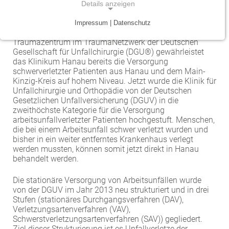
Unfallchirurgie und Orthopädie als spezielle Klinik zur
Details anzeigen
Behandlung von schweren Arbeitsunfällen an.
Traumazentrum
Patientenfürsprecher
Vereinbarkeit von Beruf und Leben
Kinder- und Jugendmedizin
Impressum | Datenschutz
Mit der 2017 erfolgten Zertifizierung zum Regionalen
NOTWENDIGE COOKIES
Tumorzentrum
Physiotherapie
Mitarbeitervorteile
Neurologie
Traumazentrum im TraumaNetzwerk der Deutschen
Notwendige Cookies ermöglichen grundlegende
Gesellschaft für Unfallchirurgie (DGU®) gewährleistet
Funktionen und sind für die einwandfreie Funktion
das Klinikum Hanau bereits die Versorgung
Viszeralonkologisches Zentrum (Darm, Pankreas)
Seelsorge
Psychiatrie und Psychotherapie
schwerverletzter Patienten aus Hanau und dem Main-
der Website erforderlich.
Kinzig-Kreis auf hohem Niveau. Jetzt wurde die Klinik für
Anästhesiologie, operative Intensivmedizin und
Vorhofflimmerzentrum
Soziale Dienste
Unfallchirurgie und Orthopädie von der Deutschen
Einverständnis-Cookie
Schmerztherapie
Gesetzlichen Unfallversicherung (DGUV) in die
Zentrum für Arbeitsmedizin, Arbeitssicherheit und
Alle Kliniken, Fachbereiche und Zentren
zweithöchste Kategorie für die Versorgung
Gynäkologie und Geburtshilfe
Name:
Brandschutz
arbeitsunfallverletzter Patienten hochgestuft. Menschen,
cookie_consent
die bei einem Arbeitsunfall schwer verletzt wurden und
Zentrum für Kinderdiabetes (DDG)
bisher in ein weiter entferntes Krankenhaus verlegt
Hals-, Nase- und Ohren-Erkrankungen
Zweck:
werden mussten, können somit jetzt direkt in Hanau
Dieser Cookie speichert die ausgewählten
behandelt werden.
Zentrum für Lymphome und Leukämien
Dermatologie und Allergologie
Einverständnis-Optionen des Benutzers
Die stationäre Versorgung von Arbeitsunfällen wurde
Alle Kliniken, Fachbereiche und Zentren
Alle Kliniken, Fachbereiche und Zentren
Cookie Laufzeit:
von der DGUV im Jahr 2013 neu strukturiert und in drei
1 Jahr
Stufen (stationäres Durchgangsverfahren (DAV),
Verletzungsartenverfahren (VAV),
Schwerstverletzungsartenverfahren (SAV)) gegliedert.
Ziel dieser Strukturierung ist es Unfallverletze der