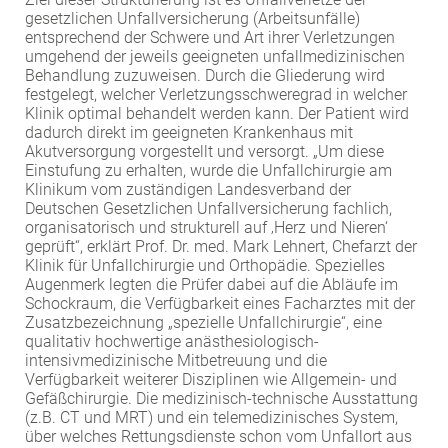
gesetzlichen Unfallversicherung (Arbeitsunfälle)
EXTERNE MEDIEN
entsprechend der Schwere und Art ihrer Verletzungen
Um Inhalte von Videoplattformen und Social Media
umgehend der jeweils geeigneten unfallmedizinischen
Behandlung zuzuweisen. Durch die Gliederung wird
Plattformen anzeigen zu können, werden von
festgelegt, welcher Verletzungsschweregrad in welcher
diesen externen Medien Cookies gesetzt.
Klinik optimal behandelt werden kann. Der Patient wird
dadurch direkt im geeigneten Krankenhaus mit
YouTube
Akutversorgung vorgestellt und versorgt. „Um diese
Einstufung zu erhalten, wurde die Unfallchirurgie am
Klinikum vom zuständigen Landesverband der
Deutschen Gesetzlichen Unfallversicherung fachlich,
Vimeo
organisatorisch und strukturell auf ‚Herz und Nieren‘
geprüft“, erklärt Prof. Dr. med. Mark Lehnert, Chefarzt der
Klinik für Unfallchirurgie und Orthopädie. Spezielles
Augenmerk legten die Prüfer dabei auf die Abläufe im
Schockraum, die Verfügbarkeit eines Facharztes mit der
Zusatzbezeichnung „spezielle Unfallchirurgie“, eine
qualitativ hochwertige anästhesiologisch-
intensivmedizinische Mitbetreuung und die
Verfügbarkeit weiterer Disziplinen wie Allgemein- und
Gefäßchirurgie. Die medizinisch-technische Ausstattung
(z.B. CT und MRT) und ein telemedizinisches System,
über welches Rettungsdienste schon vom Unfallort aus