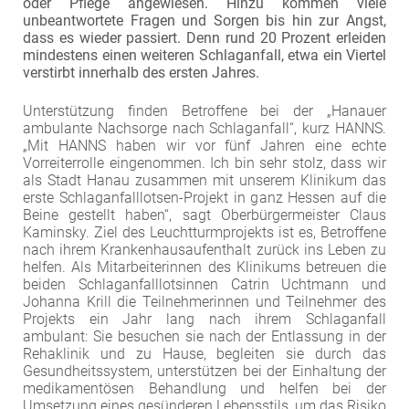
oder Pflege angewiesen. Hinzu kommen viele
unbeantwortete Fragen und Sorgen bis hin zur Angst,
EXTERNE MEDIEN
dass es wieder passiert. Denn rund 20 Prozent erleiden
Um Inhalte von Videoplattformen und Social Media
mindestens einen weiteren Schlaganfall, etwa ein Viertel
Plattformen anzeigen zu können, werden von
verstirbt innerhalb des ersten Jahres.
diesen externen Medien Cookies gesetzt.
Unterstützung finden Betroffene bei der „Hanauer
ambulante Nachsorge nach Schlaganfall“, kurz HANNS.
YouTube
„Mit HANNS haben wir vor fünf Jahren eine echte
Vorreiterrolle eingenommen. Ich bin sehr stolz, dass wir
als Stadt Hanau zusammen mit unserem Klinikum das
Vimeo
erste Schlaganfalllotsen-Projekt in ganz Hessen auf die
Beine gestellt haben“, sagt Oberbürgermeister Claus
Kaminsky. Ziel des Leuchtturmprojekts ist es, Betroffene
nach ihrem Krankenhausaufenthalt zurück ins Leben zu
helfen. Als Mitarbeiterinnen des Klinikums betreuen die
beiden Schlaganfalllotsinnen Catrin Uchtmann und
Johanna Krill die Teilnehmerinnen und Teilnehmer des
Projekts ein Jahr lang nach ihrem Schlaganfall
ambulant: Sie besuchen sie nach der Entlassung in der
Rehaklinik und zu Hause, begleiten sie durch das
Gesundheitssystem, unterstützen bei der Einhaltung der
medikamentösen Behandlung und helfen bei der
Umsetzung eines gesünderen Lebensstils, um das Risiko