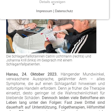
Details anzeigen
Traumazentrum
Patientenfürsprecher
Vereinbarkeit von Beruf und Leben
Kinder- und Jugendmedizin
Impressum | Datenschutz
NOTWENDIGE COOKIES
Tumorzentrum
Physiotherapie
Mitarbeitervorteile
Neurologie
Notwendige Cookies ermöglichen grundlegende
Funktionen und sind für die einwandfreie Funktion
Viszeralonkologisches Zentrum (Darm, Pankreas)
Seelsorge
Psychiatrie und Psychotherapie
der Website erforderlich.
Anästhesiologie, operative Intensivmedizin und
Vorhofflimmerzentrum
Soziale Dienste
Einverständnis-Cookie
Schmerztherapie
Zentrum für Arbeitsmedizin, Arbeitssicherheit und
Alle Kliniken, Fachbereiche und Zentren
Die Schlaganfalllotsinnen Catrin Uchtmann (rechts) und
Gynäkologie und Geburtshilfe
Name:
Brandschutz
Johanna Krill (links) im Gespräch mit einem
cookie_consent
Schlaganfallpatienten.
Zentrum für Kinderdiabetes (DDG)
Hals-, Nase- und Ohren-Erkrankungen
Zweck:
Hanau, 24. Oktober 2023.
Hängender Mundwinkel,
Dieser Cookie speichert die ausgewählten
Zentrum für Lymphome und Leukämien
Dermatologie und Allergologie
verwaschene Aussprache, gelähmter Arm – alles
Einverständnis-Optionen des Benutzers
Symptome, die auf einen Schlaganfall hinweisen und
sofortiges Handeln erfordern. Denn je früher die Therapie
Alle Kliniken, Fachbereiche und Zentren
Alle Kliniken, Fachbereiche und Zentren
Cookie Laufzeit:
einsetzt, desto geringer ist die Wahrscheinlichkeit für
1 Jahr
bleibende Schäden.
Dennoch leiden viele Betroffene ein
Leben lang unter den Folgen: Fast zwei Drittel sind
dauerhaft auf Unterstützung, Folgetherapien, Hilfsmittel