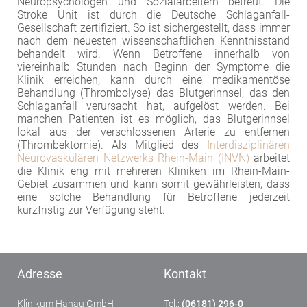
Neuropsychologen und Sozialarbeitern betreut. Die
Stroke Unit ist durch die Deutsche Schlaganfall-
Gesellschaft zertifiziert. So ist sichergestellt, dass immer
nach dem neuesten wissenschaftlichen Kenntnisstand
behandelt wird. Wenn Betroffene innerhalb von
viereinhalb Stunden nach Beginn der Symptome die
Klinik erreichen, kann durch eine medikamentöse
Behandlung (Thrombolyse) das Blutgerinnsel, das den
Schlaganfall verursacht hat, aufgelöst werden. Bei
manchen Patienten ist es möglich, das Blutgerinnsel
lokal aus der verschlossenen Arterie zu entfernen
(Thrombektomie). Als Mitglied des
Interdisziplinären
Neurovaskulären Netzwerks Rhein-Main (INVN)
arbeitet
die Klinik eng mit mehreren Kliniken im Rhein-Main-
Gebiet zusammen und kann somit gewährleisten, dass
eine solche Behandlung für Betroffene jederzeit
kurzfristig zur Verfügung steht.
Adresse
Kontakt
Klinikum Hanau GmbH
Tel.:
(06181) 296-0