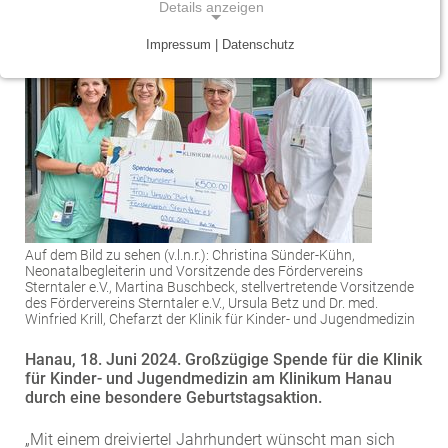
Details anzeigen
Traumazentrum
Patientenfürsprecher
Vereinbarkeit von Beruf und Leben
Kinder- und Jugendmedizin
Impressum | Datenschutz
NOTWENDIGE COOKIES
Tumorzentrum
Physiotherapie
Mitarbeitervorteile
Neurologie
Notwendige Cookies ermöglichen grundlegende
Funktionen und sind für die einwandfreie Funktion
Viszeralonkologisches Zentrum (Darm, Pankreas)
Seelsorge
Psychiatrie und Psychotherapie
der Website erforderlich.
Anästhesiologie, operative Intensivmedizin und
Vorhofflimmerzentrum
Soziale Dienste
Einverständnis-Cookie
Schmerztherapie
Zentrum für Arbeitsmedizin, Arbeitssicherheit und
Alle Kliniken, Fachbereiche und Zentren
Gynäkologie und Geburtshilfe
Name:
Brandschutz
cookie_consent
Auf dem Bild zu sehen (v.l.n.r.): Christina Sünder-Kühn,
Zentrum für Kinderdiabetes (DDG)
Neonatalbegleiterin und Vorsitzende des Fördervereins
Hals-, Nase- und Ohren-Erkrankungen
Sterntaler e.V., Martina Buschbeck, stellvertretende Vorsitzende
Zweck:
des Fördervereins Sterntaler e.V., Ursula Betz und Dr. med.
Dieser Cookie speichert die ausgewählten
Zentrum für Lymphome und Leukämien
Dermatologie und Allergologie
Winfried Krill, Chefarzt der Klinik für Kinder- und Jugendmedizin
Einverständnis-Optionen des Benutzers
Hanau, 18. Juni 2024. Großzügige Spende für die Klinik
Alle Kliniken, Fachbereiche und Zentren
Alle Kliniken, Fachbereiche und Zentren
Cookie Laufzeit:
für Kinder- und Jugendmedizin am Klinikum Hanau
1 Jahr
durch eine besondere Geburtstagsaktion.
„Mit einem dreiviertel Jahrhundert wünscht man sich