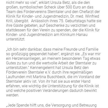
nicht mehr so viel“, erklärt Ursula Betz, als die den
EXTERNE MEDIEN
großen, symbolischen Scheck über 500 Euro an das
Team des Fördervereins Sterntaler und den Chefarzt der
Um Inhalte von Videoplattformen und Social Media
Klinik für Kinder- und Jugendmedizin, Dr. med. Winfried
Plattformen anzeigen zu können, werden von
Krill, übergibt. Anlässlich ihres 75. Geburtstags hatte sie
diesen externen Medien Cookies gesetzt.
ihre Gäste gebeten, auf Geschenke zu verzichten und
stattdessen für den Verein zu spenden, der die Klinik für
Kinder- und Jugendmedizin am Klinikum Hanau
YouTube
unterstützt.
„Ich bin sehr dankbar, dass meine Freunde und Familie
Vimeo
so großzügig gespendet haben“, ergänzt sie. „Es war mir
ein Herzensanliegen, an meinem besonderen Tag etwas
Gutes zu tun und die wertvolle Arbeit der Sterntaler zu
unterstützen.“ Kennengelernt hat Ursula Betz den
Förderverein Sterntaler e.V. durch ihre regelmäßigen
Laufrunden mit Martina Buschbeck, die im Vorstand der
Sterntaler aktiv ist. Von ihr hat sie aus erster Hand
erfahren, wie wichtig die Unterstützung für die Klinik ist
und welche positiven Veränderungen dadurch bewirkt
werden.
„Jede Spende hilft uns, die Versorgung und Betreuung