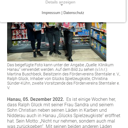
Details anzeigen
Traumazentrum
Patientenfürsprecher
Vereinbarkeit von Beruf und Leben
Kinder- und Jugendmedizin
Impressum | Datenschutz
NOTWENDIGE COOKIES
Tumorzentrum
Physiotherapie
Mitarbeitervorteile
Neurologie
Notwendige Cookies ermöglichen grundlegende
Funktionen und sind für die einwandfreie Funktion
Viszeralonkologisches Zentrum (Darm, Pankreas)
Seelsorge
Psychiatrie und Psychotherapie
der Website erforderlich.
Anästhesiologie, operative Intensivmedizin und
Vorhofflimmerzentrum
Soziale Dienste
Einverständnis-Cookie
Schmerztherapie
Zentrum für Arbeitsmedizin, Arbeitssicherheit und
Alle Kliniken, Fachbereiche und Zentren
Das beigefügte Foto kann unter der Angabe „Quelle: Klinikum
Gynäkologie und Geburtshilfe
Name:
Brandschutz
Hanau“ verwendet werden. Auf dem Bild zu sehen (v.l.n.r.):
cookie_consent
Martina Buschbeck, Beisitzerin des Fördervereins Sterntaler e. V.,
Zentrum für Kinderdiabetes (DDG)
Hals-, Nase- und Ohren-Erkrankungen
Ralph Glück, Inhaber von Glücks Spielzeugkiste, Christina
Zweck:
Sünder-Kühn, zweite Vorsitzende des Fördervereins Sterntaler e.
V.
Dieser Cookie speichert die ausgewählten
Zentrum für Lymphome und Leukämien
Dermatologie und Allergologie
Einverständnis-Optionen des Benutzers
Hanau, 05. Dezember 2022.
Es ist einige Wochen her,
Alle Kliniken, Fachbereiche und Zentren
Alle Kliniken, Fachbereiche und Zentren
dass Ralph Glück mit seiner Frau Sandra und seinem
Cookie Laufzeit:
Sohn Christian neben seinen Läden in Karben und
1 Jahr
Nidderau auch in Hanau „Glücks Spielzeugkiste“ eröffnet
hat. Sein Motto: „Nicht nur nehmen, sondern auch mal
was zurückgeben“. Mit seinen beiden anderen Läden