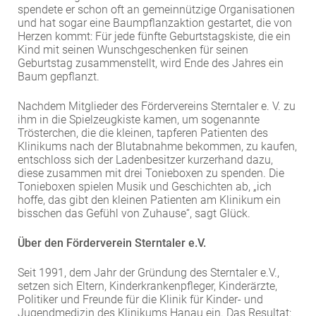
spendete er schon oft an gemeinnützige Organisationen
EXTERNE MEDIEN
und hat sogar eine Baumpflanzaktion gestartet, die von
Herzen kommt: Für jede fünfte Geburtstagskiste, die ein
Um Inhalte von Videoplattformen und Social Media
Kind mit seinen Wunschgeschenken für seinen
Plattformen anzeigen zu können, werden von
Geburtstag zusammenstellt, wird Ende des Jahres ein
diesen externen Medien Cookies gesetzt.
Baum gepflanzt.
YouTube
Nachdem Mitglieder des Fördervereins Sterntaler e. V. zu
ihm in die Spielzeugkiste kamen, um sogenannte
Trösterchen, die die kleinen, tapferen Patienten des
Klinikums nach der Blutabnahme bekommen, zu kaufen,
Vimeo
entschloss sich der Ladenbesitzer kurzerhand dazu,
diese zusammen mit drei Tonieboxen zu spenden. Die
Tonieboxen spielen Musik und Geschichten ab, „ich
hoffe, das gibt den kleinen Patienten am Klinikum ein
bisschen das Gefühl von Zuhause“, sagt Glück.
Über den Förderverein Sterntaler e.V.
Seit 1991, dem Jahr der Gründung des Sterntaler e.V.,
setzen sich Eltern, Kinderkrankenpfleger, Kinderärzte,
Politiker und Freunde für die Klinik für Kinder- und
Jugendmedizin des Klinikums Hanau ein. Das Resultat: