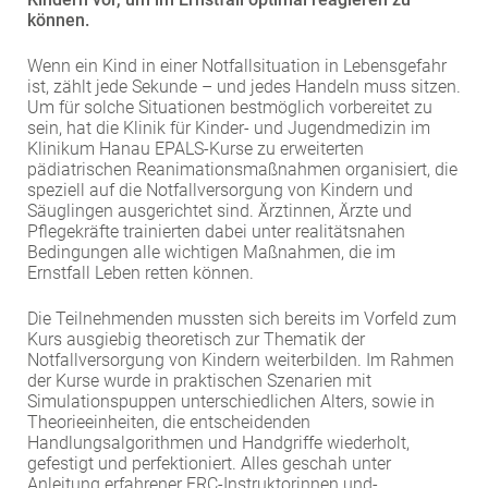
können.
EXTERNE MEDIEN
Um Inhalte von Videoplattformen und Social Media
Wenn ein Kind in einer Notfallsituation in Lebensgefahr
Plattformen anzeigen zu können, werden von
ist, zählt jede Sekunde – und jedes Handeln muss sitzen.
Um für solche Situationen bestmöglich vorbereitet zu
diesen externen Medien Cookies gesetzt.
sein, hat die Klinik für Kinder- und Jugendmedizin im
Klinikum Hanau EPALS-Kurse zu erweiterten
YouTube
pädiatrischen Reanimationsmaßnahmen organisiert, die
speziell auf die Notfallversorgung von Kindern und
Säuglingen ausgerichtet sind. Ärztinnen, Ärzte und
Vimeo
Pflegekräfte trainierten dabei unter realitätsnahen
Bedingungen alle wichtigen Maßnahmen, die im
Ernstfall Leben retten können.
Die Teilnehmenden mussten sich bereits im Vorfeld zum
Kurs ausgiebig theoretisch zur Thematik der
Notfallversorgung von Kindern weiterbilden. Im Rahmen
der Kurse wurde in praktischen Szenarien mit
Simulationspuppen unterschiedlichen Alters, sowie in
Theorieeinheiten, die entscheidenden
Handlungsalgorithmen und Handgriffe wiederholt,
gefestigt und perfektioniert. Alles geschah unter
Anleitung erfahrener ERC-Instruktorinnen und-