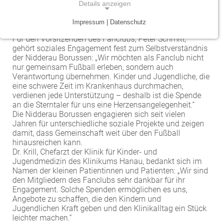
vom Fanclub Nidderau Borussen 09 e.V. erhalten. Die
Details anzeigen
Spende unterstützt die Arbeit des Vereins, der Kindern,
Traumazentrum
Patientenfürsprecher
Vereinbarkeit von Beruf und Leben
Kinder- und Jugendmedizin
Jugendlichen und ihren Familien während eines
Impressum | Datenschutz
Klinikaufenthalts wichtige Entlastung bietet.
NOTWENDIGE COOKIES
Für den Vorsitzenden des Fanclubs, Peter Schmitt,
Tumorzentrum
Physiotherapie
Mitarbeitervorteile
Neurologie
Notwendige Cookies ermöglichen grundlegende
gehört soziales Engagement fest zum Selbstverständnis
der Nidderau Borussen: „Wir möchten als Fanclub nicht
Funktionen und sind für die einwandfreie Funktion
Viszeralonkologisches Zentrum (Darm, Pankreas)
Seelsorge
Psychiatrie und Psychotherapie
nur gemeinsam Fußball erleben, sondern auch
der Website erforderlich.
Verantwortung übernehmen. Kinder und Jugendliche, die
Anästhesiologie, operative Intensivmedizin und
Vorhofflimmerzentrum
Soziale Dienste
eine schwere Zeit im Krankenhaus durchmachen,
Einverständnis-Cookie
Schmerztherapie
verdienen jede Unterstützung – deshalb ist die Spende
Zentrum für Arbeitsmedizin, Arbeitssicherheit und
an die Sterntaler für uns eine Herzensangelegenheit.“
Alle Kliniken, Fachbereiche und Zentren
Gynäkologie und Geburtshilfe
Name:
Die Nidderau Borussen engagieren sich seit vielen
Brandschutz
Jahren für unterschiedliche soziale Projekte und zeigen
cookie_consent
damit, dass Gemeinschaft weit über den Fußball
Zentrum für Kinderdiabetes (DDG)
Hals-, Nase- und Ohren-Erkrankungen
hinausreichen kann.
Zweck:
Dr. Krill, Chefarzt der Klinik für Kinder- und
Dieser Cookie speichert die ausgewählten
Zentrum für Lymphome und Leukämien
Dermatologie und Allergologie
Jugendmedizin des Klinikums Hanau, bedankt sich im
Einverständnis-Optionen des Benutzers
Namen der kleinen Patientinnen und Patienten: „Wir sind
Alle Kliniken, Fachbereiche und Zentren
Alle Kliniken, Fachbereiche und Zentren
den Mitgliedern des Fanclubs sehr dankbar für ihr
Cookie Laufzeit:
Engagement. Solche Spenden ermöglichen es uns,
1 Jahr
Angebote zu schaffen, die den Kindern und
Jugendlichen Kraft geben und den Klinikalltag ein Stück
leichter machen.“