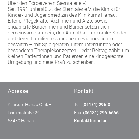
Über den Förderverein Sterntaler e.V.
EXTERNE MEDIEN
Seit 1991 unterstützt der Sterntaler e.V. die Klinik für
Kinder- und Jugendmedizin des Klinikums Hanau.
Um Inhalte von Videoplattformen und Social Media
Eltern, Pflegekräfte, Ärztinnen und Ärzte sowie
Plattformen anzeigen zu können, werden von
engagierte Bürgerinnen und Bürger setzen sich
diesen externen Medien Cookies gesetzt.
gemeinsam dafür ein, den Aufenthalt für kranke Kinder
und deren Familien so angenehm wie möglich zu
gestalten – mit Spielgeräten, Elternunterkünften oder
YouTube
besonderen Therapiekonzepten. Jeder Beitrag zählt, um
kleinen Patientinnen und Patienten eine kindgerechte
Umgebung und neue Kraft zu schenken.
Vimeo
Adresse
Kontakt
Klinikum Hanau GmbH
Tel.:
(06181) 296-0
Leimenstraße 20
Fax:
(06181) 296-6666
63450 Hanau
Kontaktformular