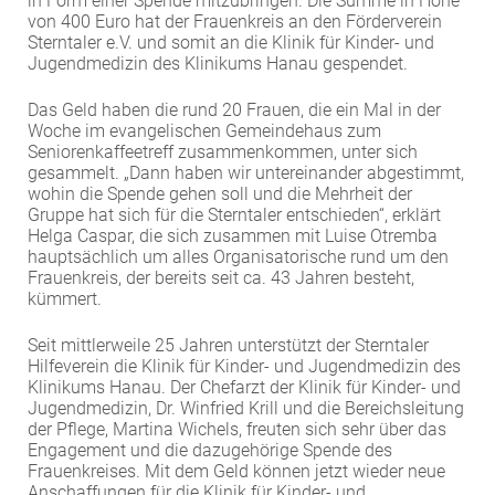
in Form einer Spende mitzubringen. Die Summe in Höhe
von 400 Euro hat der Frauenkreis an den Förderverein
EXTERNE MEDIEN
Sterntaler e.V. und somit an die Klinik für Kinder- und
Um Inhalte von Videoplattformen und Social Media
Jugendmedizin des Klinikums Hanau gespendet.
Plattformen anzeigen zu können, werden von
Das Geld haben die rund 20 Frauen, die ein Mal in der
diesen externen Medien Cookies gesetzt.
Woche im evangelischen Gemeindehaus zum
Seniorenkaffeetreff zusammenkommen, unter sich
YouTube
gesammelt. „Dann haben wir untereinander abgestimmt,
wohin die Spende gehen soll und die Mehrheit der
Gruppe hat sich für die Sterntaler entschieden“, erklärt
Vimeo
Helga Caspar, die sich zusammen mit Luise Otremba
hauptsächlich um alles Organisatorische rund um den
Frauenkreis, der bereits seit ca. 43 Jahren besteht,
kümmert.
Seit mittlerweile 25 Jahren unterstützt der Sterntaler
Hilfeverein die Klinik für Kinder- und Jugendmedizin des
Klinikums Hanau. Der Chefarzt der Klinik für Kinder- und
Jugendmedizin, Dr. Winfried Krill und die Bereichsleitung
der Pflege, Martina Wichels, freuten sich sehr über das
Engagement und die dazugehörige Spende des
Frauenkreises. Mit dem Geld können jetzt wieder neue
Anschaffungen für die Klinik für Kinder- und