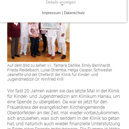
Details anzeigen
Traumazentrum
Patientenfürsprecher
Vereinbarkeit von Beruf und Leben
Kinder- und Jugendmedizin
Impressum | Datenschutz
NOTWENDIGE COOKIES
Tumorzentrum
Physiotherapie
Mitarbeitervorteile
Neurologie
Notwendige Cookies ermöglichen grundlegende
Funktionen und sind für die einwandfreie Funktion
Viszeralonkologisches Zentrum (Darm, Pankreas)
Seelsorge
Psychiatrie und Psychotherapie
der Website erforderlich.
Anästhesiologie, operative Intensivmedizin und
Vorhofflimmerzentrum
Soziale Dienste
Einverständnis-Cookie
Schmerztherapie
Zentrum für Arbeitsmedizin, Arbeitssicherheit und
Alle Kliniken, Fachbereiche und Zentren
Auf dem Bild zu sehen v.l.: Tamara Dahlke, Emily Bernhardt,
Gynäkologie und Geburtshilfe
Name:
Brandschutz
Frieda Reidelbach, Luise Otremba, Helga Caspar, Schwester
cookie_consent
Jeanette und der Chefarzt der Klinik für Kinder- und
Zentrum für Kinderdiabetes (DDG)
Hals-, Nase- und Ohren-Erkrankungen
Jugendmedizin Dr. Winfried Krill
Zweck:
Dieser Cookie speichert die ausgewählten
Vor fast 20 Jahren waren sie das letzte Mal in der Klinik
Zentrum für Lymphome und Leukämien
Dermatologie und Allergologie
Einverständnis-Optionen des Benutzers
für Kinder- und Jugendmedizin am Klinikum Hanau, um
eine Spende zu übergeben. Da war es jetzt für den
Alle Kliniken, Fachbereiche und Zentren
Alle Kliniken, Fachbereiche und Zentren
Cookie Laufzeit:
Frauenkreis der evangelischen Kirchengemeinde
1 Jahr
Oberdorfelden an der Zeit, mal wieder vorbeizukommen,
sich anzusehen, was sich seitdem in der Klinik so getan
hat, und natürlich auch wieder finanzielle Unterstützung