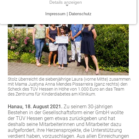
Details anzeigen
Traumazentrum
Patientenfürsprecher
Vereinbarkeit von Beruf und Leben
Kinder- und Jugendmedizin
Impressum | Datenschutz
NOTWENDIGE COOKIES
Tumorzentrum
Physiotherapie
Mitarbeitervorteile
Neurologie
Notwendige Cookies ermöglichen grundlegende
Funktionen und sind für die einwandfreie Funktion
Viszeralonkologisches Zentrum (Darm, Pankreas)
Seelsorge
Psychiatrie und Psychotherapie
der Website erforderlich.
Anästhesiologie, operative Intensivmedizin und
Vorhofflimmerzentrum
Soziale Dienste
Einverständnis-Cookie
Schmerztherapie
Zentrum für Arbeitsmedizin, Arbeitssicherheit und
Alle Kliniken, Fachbereiche und Zentren
Gynäkologie und Geburtshilfe
Name:
Brandschutz
cookie_consent
Stolz überreicht die siebenjährige Laura (vorne Mitte) zusammen
Zentrum für Kinderdiabetes (DDG)
mit Mama Justyna Anna Mendes Pissarreira (ganz rechts) den
Hals-, Nase- und Ohren-Erkrankungen
Scheck des TÜV Hessen in Höhe von 1.000 Euro an das Team
Zweck:
des Zentrums für Kinderdiabetes am Klinikum.
Dieser Cookie speichert die ausgewählten
Zentrum für Lymphome und Leukämien
Dermatologie und Allergologie
Einverständnis-Optionen des Benutzers
Hanau, 18. August 2021.
Zu seinem 30-jährigen
Alle Kliniken, Fachbereiche und Zentren
Alle Kliniken, Fachbereiche und Zentren
Bestehen in der Gesellschaftsform einer GmbH wollte
Cookie Laufzeit:
der TÜV Hessen gern etwas zurückgeben und hat
1 Jahr
deshalb seine Mitarbeiterinnen und Mitarbeiter dazu
aufgefordert, ihre Herzensprojekte, die Unterstützung
verdient haben, vorzuschlagen. Aus allen Einreichungen