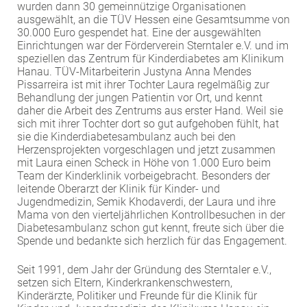
wurden dann 30 gemeinnützige Organisationen
EXTERNE MEDIEN
ausgewählt, an die TÜV Hessen eine Gesamtsumme von
30.000 Euro gespendet hat. Eine der ausgewählten
Um Inhalte von Videoplattformen und Social Media
Einrichtungen war der Förderverein Sterntaler e.V. und im
Plattformen anzeigen zu können, werden von
speziellen das Zentrum für Kinderdiabetes am Klinikum
diesen externen Medien Cookies gesetzt.
Hanau. TÜV-Mitarbeiterin Justyna Anna Mendes
Pissarreira ist mit ihrer Tochter Laura regelmäßig zur
Behandlung der jungen Patientin vor Ort, und kennt
YouTube
daher die Arbeit des Zentrums aus erster Hand. Weil sie
sich mit ihrer Tochter dort so gut aufgehoben fühlt, hat
sie die Kinderdiabetesambulanz auch bei den
Vimeo
Herzensprojekten vorgeschlagen und jetzt zusammen
mit Laura einen Scheck in Höhe von 1.000 Euro beim
Team der Kinderklinik vorbeigebracht. Besonders der
leitende Oberarzt der Klinik für Kinder- und
Jugendmedizin, Semik Khodaverdi, der Laura und ihre
Mama von den vierteljährlichen Kontrollbesuchen in der
Diabetesambulanz schon gut kennt, freute sich über die
Spende und bedankte sich herzlich für das Engagement.
Seit 1991, dem Jahr der Gründung des Sterntaler e.V.,
setzen sich Eltern, Kinderkrankenschwestern,
Kinderärzte, Politiker und Freunde für die Klinik für