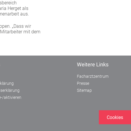
sbereich
ria Herget als
menarbeit aus.
ppen. „Dass wir
r Mitarbeiter mit dem
s
Weitere Links
Facharztzentrum
klärung
Presse
itserklärung
Sitemap
-/aktivieren
Cookies