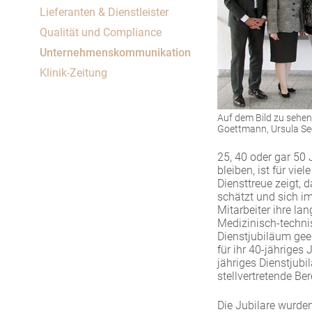
Um Inhalte von Videoplattformen und Social Media
Lieferanten & Dienstleister
Plattformen anzeigen zu können, werden von
Qualität und Compliance
diesen externen Medien Cookies gesetzt.
Unternehmenskommunikation
YouTube
Klinik-Zeitung
Vimeo
Auf dem Bild zu sehen 
Goettmann, Ursula See
25, 40 oder gar 50
bleiben, ist für vi
Diensttreue zeigt, 
schätzt und sich i
Mitarbeiter ihre la
Medizinisch-technis
Dienstjubiläum gee
für ihr 40-jährige
jähriges Dienstjub
stellvertretende Be
Die Jubilare wurde