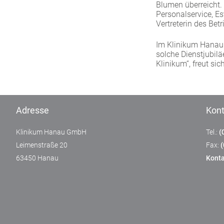
Blumen überreicht.
Personalservice, E
Vertreterin des Be
Im Klinikum Hanau 
solche Dienstjubilä
Klinikum“, freut si
Adresse
Kont
Klinikum Hanau GmbH
Tel.:
(
Leimenstraße 20
Fax:
63450 Hanau
Konta