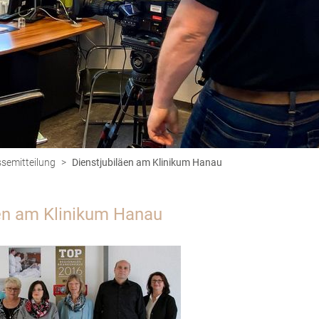
semitteilung
>
Dienstjubiläen am Klinikum Hanau
äen am Klinikum Hanau