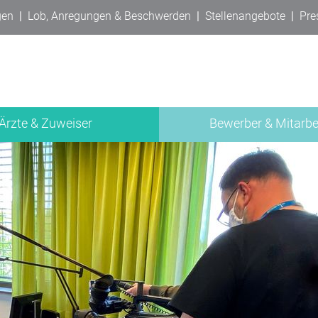
gen
|
Lob, Anregungen & Beschwerden
|
Stellenangebote
|
Pre
Ärzte & Zuweiser
Bewerber & Mitarbe