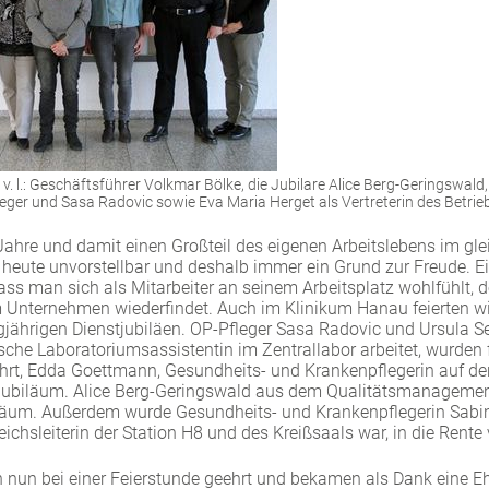
v. l.: Geschäftsführer Volkmar Bölke, die Jubilare Alice Berg-Geringswald
ger und Sasa Radovic sowie Eva Maria Herget als Vertreterin des Betrie
 Jahre und damit einen Großteil des eigenen Arbeitslebens im g
ele heute unvorstellbar und deshalb immer ein Grund zur Freude. E
dass man sich als Mitarbeiter an seinem Arbeitsplatz wohlfühlt, 
m Unternehmen wiederfindet. Auch im Klinikum Hanau feierten wi
ngjährigen Dienstjubiläen. OP-Pfleger Sasa Radovic und Ursula Se
che Laboratoriumsassistentin im Zentrallabor arbeitet, wurden f
hrt, Edda Goettmann, Gesundheits- und Krankenpflegerin auf der 
s Jubiläum. Alice Berg-Geringswald aus dem Qualitätsmanagement 
iläum. Außerdem wurde Gesundheits- und Krankenpflegerin Sabin
reichsleiterin der Station H8 und des Kreißsaals war, in die Rente
n nun bei einer Feierstunde geehrt und bekamen als Dank eine 