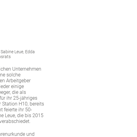
, Sabine Leue, Edda
bsrats
leichen Unternehmen
ine solche
den Arbeitgeber
eder einige
eger, die als
ür ihr 25-jähriges
Station H10, bereits
feierte ihr 50-
e Leue, die bis 2015
 verabschiedet.
Ehrenurkunde und