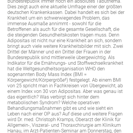
Bundesrepublik immer noch ein absolutes Tabuthema.
Dies zeigt auch eine aktuelle Umfrage einer der größten
EXTERNE MEDIEN
deutschen Krankenkassen. Dabei handelt es sich bei der
Um Inhalte von Videoplattformen und Social Media
Krankheit um ein schwerwiegendes Problem, das
Plattformen anzeigen zu können, werden von
immense Ausmaße annimmt - sowohl für die
Betroffenen als auch für die gesamte Gesellschaft, die
diesen externen Medien Cookies gesetzt.
die steigenden Gesundheitskosten tragen muss. Denn
Adipositas ist nicht nur eine Krankheit an sich, sondern
YouTube
bringt auch viele weitere Krankheitsbilder mit sich. Zwei
Drittel der Männer und ein Drittel der Frauen in der
Bundesrepublik sind mittlerweile übergewichtig. Als
Vimeo
Indikator für die Ernährungs- und Stoffwechselkrankheit
hat die Weltgesundheitsorganisation WHO den
sogenannten Body Mass Index (BMI =
Körpergewicht/Körpergröße²) festgelegt. Ab einem BMI
von 25 spricht man in Fachkreisen von Übergewicht, ab
einem Index von 30 von Adipositas. Aber was genau ist
das eigentlich? Was verbirgt sich hinter dem
metabolischen Syndrom? Welche operativen
Behandlungsmaßnahmen gibt es und wie sieht ein
Leben nach einer OP aus? Auf diese und weitere Fragen
wird Dr. med. Christoph Kramps, Oberarzt der Klinik für
Allgemein-, Viszeral- und Thoraxchirurgie am Klinikum
Hanau, im Arzt-Patienten-Seminar am Donnerstag, den