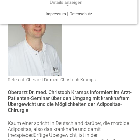
Details anzeigen
Traumazentrum
Patientenfürsprecher
Vereinbarkeit von Beruf und Leben
Kinder- und Jugendmedizin
Impressum | Datenschutz
NOTWENDIGE COOKIES
Tumorzentrum
Physiotherapie
Mitarbeitervorteile
Neurologie
Notwendige Cookies ermöglichen grundlegende
Funktionen und sind für die einwandfreie Funktion
Viszeralonkologisches Zentrum (Darm, Pankreas)
Seelsorge
Psychiatrie und Psychotherapie
der Website erforderlich.
Anästhesiologie, operative Intensivmedizin und
Vorhofflimmerzentrum
Soziale Dienste
Einverständnis-Cookie
Schmerztherapie
Zentrum für Arbeitsmedizin, Arbeitssicherheit und
Alle Kliniken, Fachbereiche und Zentren
Gynäkologie und Geburtshilfe
Name:
Brandschutz
cookie_consent
Referent: Oberarzt Dr. med. Christoph Kramps
Zentrum für Kinderdiabetes (DDG)
Hals-, Nase- und Ohren-Erkrankungen
Zweck:
Oberarzt Dr. med. Christoph Kramps informiert im Arzt-
Dieser Cookie speichert die ausgewählten
Patienten-Seminar über den Umgang mit krankhaftem
Zentrum für Lymphome und Leukämien
Dermatologie und Allergologie
Einverständnis-Optionen des Benutzers
Übergewicht und die Möglichkeiten der Adipositas-
Chirurgie
Alle Kliniken, Fachbereiche und Zentren
Alle Kliniken, Fachbereiche und Zentren
Cookie Laufzeit:
1 Jahr
Kaum einer spricht in Deutschland darüber, die morbide
Adipositas, also das krankhafte und damit
therapiebedürftige Übergewicht, ist in der