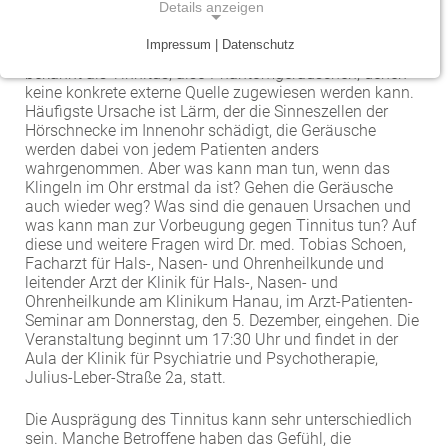
Details anzeigen
Es pfeift, es klingelt, es brummt oder pocht im Ohr – und
kein anderer kann es hören: Jeder Zweite leidet
Traumazentrum
Patientenfürsprecher
Vereinbarkeit von Beruf und Leben
Kinder- und Jugendmedizin
Impressum | Datenschutz
mindestens einmal im Leben unter Ohrgeräuschen, auch
NOTWENDIGE COOKIES
bekannt als Tinnitus, also Phantomgeräuschen, denen
Tumorzentrum
Physiotherapie
Mitarbeitervorteile
Neurologie
keine konkrete externe Quelle zugewiesen werden kann.
Notwendige Cookies ermöglichen grundlegende
Häufigste Ursache ist Lärm, der die Sinneszellen der
Funktionen und sind für die einwandfreie Funktion
Viszeralonkologisches Zentrum (Darm, Pankreas)
Seelsorge
Psychiatrie und Psychotherapie
Hörschnecke im Innenohr schädigt, die Geräusche
der Website erforderlich.
werden dabei von jedem Patienten anders
Anästhesiologie, operative Intensivmedizin und
wahrgenommen. Aber was kann man tun, wenn das
Vorhofflimmerzentrum
Soziale Dienste
Klingeln im Ohr erstmal da ist? Gehen die Geräusche
Einverständnis-Cookie
Schmerztherapie
auch wieder weg? Was sind die genauen Ursachen und
Zentrum für Arbeitsmedizin, Arbeitssicherheit und
Alle Kliniken, Fachbereiche und Zentren
was kann man zur Vorbeugung gegen Tinnitus tun? Auf
Gynäkologie und Geburtshilfe
Name:
Brandschutz
diese und weitere Fragen wird Dr. med. Tobias Schoen,
cookie_consent
Facharzt für Hals-, Nasen- und Ohrenheilkunde und
Zentrum für Kinderdiabetes (DDG)
Hals-, Nase- und Ohren-Erkrankungen
leitender Arzt der Klinik für Hals-, Nasen- und
Zweck:
Ohrenheilkunde am Klinikum Hanau, im Arzt-Patienten-
Dieser Cookie speichert die ausgewählten
Zentrum für Lymphome und Leukämien
Dermatologie und Allergologie
Seminar am Donnerstag, den 5. Dezember, eingehen. Die
Einverständnis-Optionen des Benutzers
Veranstaltung beginnt um 17:30 Uhr und findet in der
Aula der Klinik für Psychiatrie und Psychotherapie,
Alle Kliniken, Fachbereiche und Zentren
Alle Kliniken, Fachbereiche und Zentren
Cookie Laufzeit:
Julius-Leber-Straße 2a, statt.
1 Jahr
Die Ausprägung des Tinnitus kann sehr unterschiedlich
sein. Manche Betroffene haben das Gefühl, die