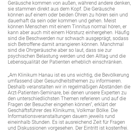
Geräusche kommen von außen, während andere denken,
EXTERNE MEDIEN
sie stammen direkt aus dem Kopf. Die Geräusche
können auf einem oder beiden Ohren zu hören sein und
Um Inhalte von Videoplattformen und Social Media
dauerhaft da sein oder kommen und gehen. Meist
Plattformen anzeigen zu können, werden von
können Menschen mit einem Tinnitus normal hören, er
diesen externen Medien Cookies gesetzt.
kann aber auch mit einem Hörsturz einhergehen. Häufig
sind die Beschwerden nur schwach ausgeprägt, sodass
sich Betroffene damit arrangieren können. Manchmal
YouTube
sind die Ohrgeräusche aber so laut, dass sie zur
psychischen Belastung werden und den Alltag und die
Lebensqualität der Patienten erheblich einschränken.
Vimeo
„Am Klinikum Hanau ist es uns wichtig, die Bevölkerung
umfassend über Gesundheitsthemen zu informieren.
Deshalb veranstalten wir in regelmäßigen Abständen die
Arzt-Patienten-Seminare, bei denen unsere Experten zu
den unterschiedlichsten Themen referieren und auf die
Fragen der Besucher eingehen können“, erklärt der
Geschäftsführer des Klinikums, Volkmar Bölke. Die
Informationsveranstaltungen dauern jeweils rund
eineinhalb Stunden. Es ist ausreichend Zeit für Fragen
und Diskussionen vorgesehen. Der Eintritt ist kostenfrei.