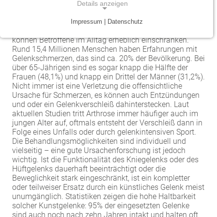
Hanau, informiert über Symptome, Ursachen und
Details anzeigen
Behandlungsmöglichkeiten bei Gelenkschmerzen.
Traumazentrum
Patientenfürsprecher
Vereinbarkeit von Beruf und Leben
Kinder- und Jugendmedizin
Impressum | Datenschutz
Gelenkschmerzen, insbesondere in Hüfte und Knie,
NOTWENDIGE COOKIES
Tumorzentrum
Physiotherapie
Mitarbeitervorteile
Neurologie
können Betroffene im Alltag erheblich einschränken.
Notwendige Cookies ermöglichen grundlegende
Rund 15,4 Millionen Menschen haben Erfahrungen mit
Funktionen und sind für die einwandfreie Funktion
Gelenkschmerzen, das sind ca. 20% der Bevölkerung. Bei
Viszeralonkologisches Zentrum (Darm, Pankreas)
Seelsorge
Psychiatrie und Psychotherapie
über 65-Jährigen sind es sogar knapp die Hälfte der
der Website erforderlich.
Frauen (48,1%) und knapp ein Drittel der Männer (31,2%).
Anästhesiologie, operative Intensivmedizin und
Vorhofflimmerzentrum
Soziale Dienste
Nicht immer ist eine Verletzung die offensichtliche
Einverständnis-Cookie
Schmerztherapie
Ursache für Schmerzen, es können auch Entzündungen
Zentrum für Arbeitsmedizin, Arbeitssicherheit und
Alle Kliniken, Fachbereiche und Zentren
und oder ein Gelenkverschleiß dahinterstecken. Laut
Gynäkologie und Geburtshilfe
Name:
Brandschutz
aktuellen Studien tritt Arthrose immer häufiger auch im
cookie_consent
jungen Alter auf, oftmals entsteht der Verschleiß dann in
Zentrum für Kinderdiabetes (DDG)
Folge eines Unfalls oder durch gelenkintensiven Sport.
Hals-, Nase- und Ohren-Erkrankungen
Zweck:
Die Behandlungsmöglichkeiten sind individuell und
Dieser Cookie speichert die ausgewählten
vielseitig – eine gute Ursachenforschung ist jedoch
Zentrum für Lymphome und Leukämien
Dermatologie und Allergologie
wichtig. Ist die Funktionalität des Kniegelenks oder des
Einverständnis-Optionen des Benutzers
Hüftgelenks dauerhaft beeinträchtigt oder die
Alle Kliniken, Fachbereiche und Zentren
Alle Kliniken, Fachbereiche und Zentren
Beweglichkeit stark eingeschränkt, ist ein kompletter
Cookie Laufzeit:
oder teilweiser Ersatz durch ein künstliches Gelenk meist
1 Jahr
unumgänglich. Statistiken zeigen die hohe Haltbarkeit
solcher Kunstgelenke: 95% der eingesetzten Gelenke
sind auch noch nach zehn Jahren intakt und halten oft