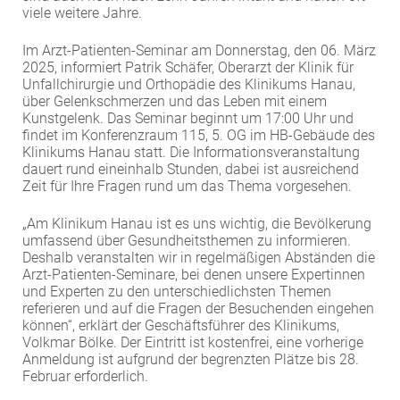
viele weitere Jahre.
EXTERNE MEDIEN
Um Inhalte von Videoplattformen und Social Media
Im Arzt-Patienten-Seminar am Donnerstag, den 06. März
2025, informiert Patrik Schäfer, Oberarzt der Klinik für
Plattformen anzeigen zu können, werden von
Unfallchirurgie und Orthopädie des Klinikums Hanau,
diesen externen Medien Cookies gesetzt.
über Gelenkschmerzen und das Leben mit einem
Kunstgelenk. Das Seminar beginnt um 17:00 Uhr und
YouTube
findet im Konferenzraum 115, 5. OG im HB-Gebäude des
Klinikums Hanau statt. Die Informationsveranstaltung
dauert rund eineinhalb Stunden, dabei ist ausreichend
Zeit für Ihre Fragen rund um das Thema vorgesehen.
Vimeo
„Am Klinikum Hanau ist es uns wichtig, die Bevölkerung
umfassend über Gesundheitsthemen zu informieren.
Deshalb veranstalten wir in regelmäßigen Abständen die
Arzt-Patienten-Seminare, bei denen unsere Expertinnen
und Experten zu den unterschiedlichsten Themen
referieren und auf die Fragen der Besuchenden eingehen
können“, erklärt der Geschäftsführer des Klinikums,
Volkmar Bölke. Der Eintritt ist kostenfrei, eine vorherige
Anmeldung ist aufgrund der begrenzten Plätze bis 28.
Februar erforderlich.