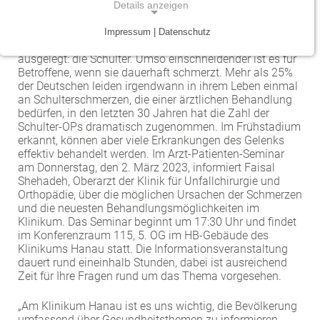
kann.
Details anzeigen
Traumazentrum
Patientenfürsprecher
Vereinbarkeit von Beruf und Leben
Kinder- und Jugendmedizin
Hanau, 23. Februar 2023.
Sie ist so sehr wie kein
Impressum | Datenschutz
anderes Gelenk im Körper auf maximale Beweglichkeit
NOTWENDIGE COOKIES
Tumorzentrum
Physiotherapie
Mitarbeitervorteile
Neurologie
ausgelegt: die Schulter. Umso einschneidender ist es für
Notwendige Cookies ermöglichen grundlegende
Betroffene, wenn sie dauerhaft schmerzt. Mehr als 25%
Funktionen und sind für die einwandfreie Funktion
der Deutschen leiden irgendwann in ihrem Leben einmal
Viszeralonkologisches Zentrum (Darm, Pankreas)
Seelsorge
Psychiatrie und Psychotherapie
an Schulterschmerzen, die einer ärztlichen Behandlung
der Website erforderlich.
bedürfen, in den letzten 30 Jahren hat die Zahl der
Anästhesiologie, operative Intensivmedizin und
Vorhofflimmerzentrum
Soziale Dienste
Schulter-OPs dramatisch zugenommen. Im Frühstadium
Einverständnis-Cookie
Schmerztherapie
erkannt, können aber viele Erkrankungen des Gelenks
Zentrum für Arbeitsmedizin, Arbeitssicherheit und
Alle Kliniken, Fachbereiche und Zentren
effektiv behandelt werden. Im Arzt-Patienten-Seminar
Gynäkologie und Geburtshilfe
Name:
Brandschutz
am Donnerstag, den 2. März 2023, informiert Faisal
cookie_consent
Shehadeh, Oberarzt der Klinik für Unfallchirurgie und
Zentrum für Kinderdiabetes (DDG)
Orthopädie, über die möglichen Ursachen der Schmerzen
Hals-, Nase- und Ohren-Erkrankungen
Zweck:
und die neuesten Behandlungsmöglichkeiten im
Dieser Cookie speichert die ausgewählten
Klinikum. Das Seminar beginnt um 17:30 Uhr und findet
Zentrum für Lymphome und Leukämien
Dermatologie und Allergologie
im Konferenzraum 115, 5. OG im HB-Gebäude des
Einverständnis-Optionen des Benutzers
Klinikums Hanau statt. Die Informationsveranstaltung
Alle Kliniken, Fachbereiche und Zentren
Alle Kliniken, Fachbereiche und Zentren
dauert rund eineinhalb Stunden, dabei ist ausreichend
Cookie Laufzeit:
Zeit für Ihre Fragen rund um das Thema vorgesehen.
1 Jahr
„Am Klinikum Hanau ist es uns wichtig, die Bevölkerung
umfassend über Gesundheitsthemen zu informieren.