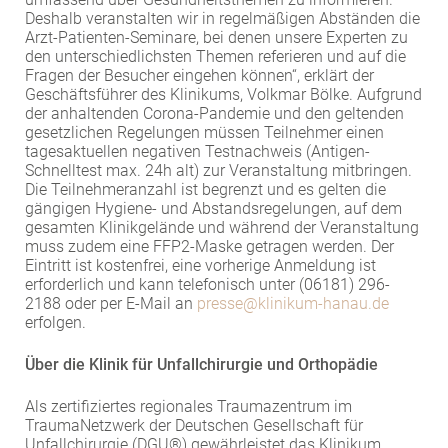
Deshalb veranstalten wir in regelmäßigen Abständen die
EXTERNE MEDIEN
Arzt-Patienten-Seminare, bei denen unsere Experten zu
Um Inhalte von Videoplattformen und Social Media
den unterschiedlichsten Themen referieren und auf die
Fragen der Besucher eingehen können“, erklärt der
Plattformen anzeigen zu können, werden von
Geschäftsführer des Klinikums, Volkmar Bölke. Aufgrund
diesen externen Medien Cookies gesetzt.
der anhaltenden Corona-Pandemie und den geltenden
gesetzlichen Regelungen müssen Teilnehmer einen
YouTube
tagesaktuellen negativen Testnachweis (Antigen-
Schnelltest max. 24h alt) zur Veranstaltung mitbringen.
Die Teilnehmeranzahl ist begrenzt und es gelten die
gängigen Hygiene- und Abstandsregelungen, auf dem
Vimeo
gesamten Klinikgelände und während der Veranstaltung
muss zudem eine FFP2-Maske getragen werden. Der
Eintritt ist kostenfrei, eine vorherige Anmeldung ist
erforderlich und kann telefonisch unter (06181) 296-
2188 oder per E-Mail an
presse@
klinikum-hanau.de
erfolgen.
Über die Klinik für Unfallchirurgie und Orthopädie
Als zertifiziertes regionales Traumazentrum im
TraumaNetzwerk der Deutschen Gesellschaft für
Unfallchirurgie (DGU®) gewährleistet das Klinikum