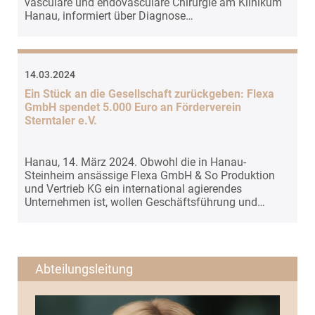
vasculäre und endovasculäre Chirurgie am Klinikum
Hanau, informiert über Diagnose…
EXTERNE MEDIEN
Um Inhalte von Videoplattformen und Social Media
Plattformen anzeigen zu können, werden von
diesen externen Medien Cookies gesetzt.
14.03.2024
Ein Stück an die Gesellschaft zurückgeben: Flexa
YouTube
GmbH spendet 5.000 Euro an Förderverein
Sterntaler e.V.
Vimeo
Hanau, 14. März 2024. Obwohl die in Hanau-
Steinheim ansässige Flexa GmbH & So Produktion
und Vertrieb KG ein international agierendes
Unternehmen ist, wollen Geschäftsführung und…
Abteilungsleitung