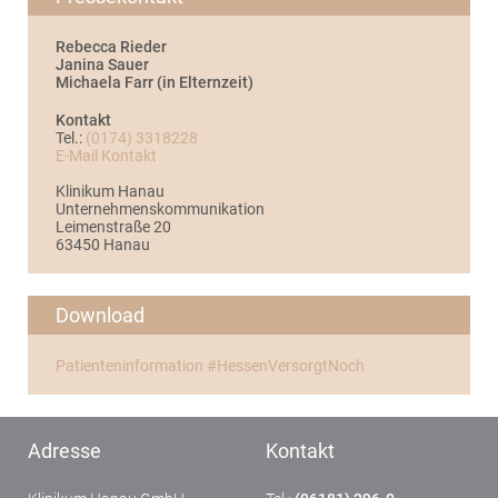
Rebecca Rieder
Janina Sauer
Michaela Farr (in Elternzeit)
Kontakt
Tel.:
(0174) 3318228
E-Mail Kontakt
Klinikum Hanau
Unternehmenskommunikation
Leimenstraße 20
63450 Hanau
Download
Patienteninformation #HessenVersorgtNoch
Adresse
Kontakt