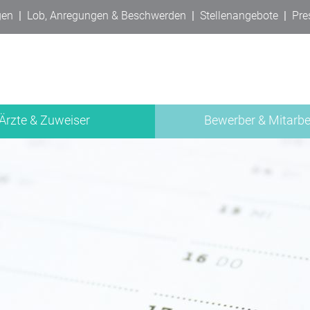
gen
|
Lob, Anregungen & Beschwerden
|
Stellenangebote
|
Pre
Ärzte & Zuweiser
Bewerber & Mitarbe