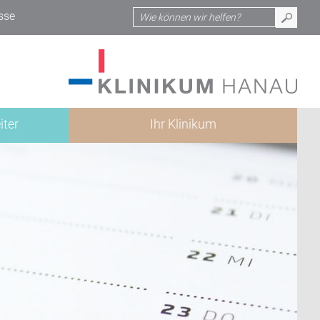
sse
iter
Ihr Klinikum