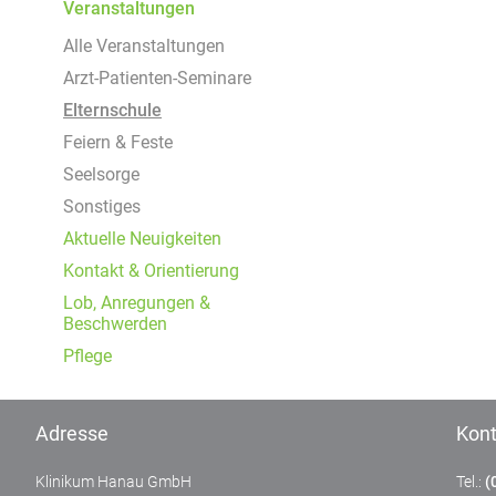
Um Inhalte von Videoplattformen und Social Media
Veranstaltungen
Plattformen anzeigen zu können, werden von
Alle Veranstaltungen
diesen externen Medien Cookies gesetzt.
Arzt-Patienten-Seminare
YouTube
Elternschule
Feiern & Feste
Seelsorge
Vimeo
Sonstiges
Aktuelle Neuigkeiten
Kontakt & Orientierung
Lob, Anregungen &
Beschwerden
Pflege
Adresse
Kont
Klinikum Hanau GmbH
Tel.:
(