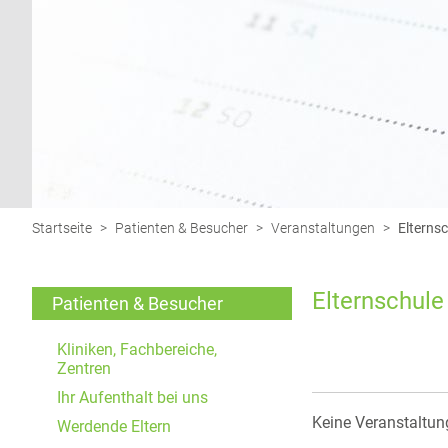
Funktionen und sind für die einwandfreie Funktion
der Website erforderlich.
Einverständnis-Cookie
Name:
cookie_consent
Zweck:
Dieser Cookie speichert die
Startseite
>
Patienten & Besucher
>
Veranstaltungen
>
Elterns
ausgewählten Einverständnis-
Optionen des Benutzers
Elternschule
Cookie
Patienten & Besucher
Laufzeit:
1 Jahr
Kliniken, Fachbereiche,
Zentren
Ihr Aufenthalt bei uns
EXTERNE MEDIEN
Keine Veranstaltun
Werdende Eltern