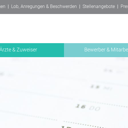
gen
|
Lob, Anregungen & Beschwerden
|
Stellenangebote
|
Pre
Ärzte & Zuweiser
Bewerber & Mitarbe