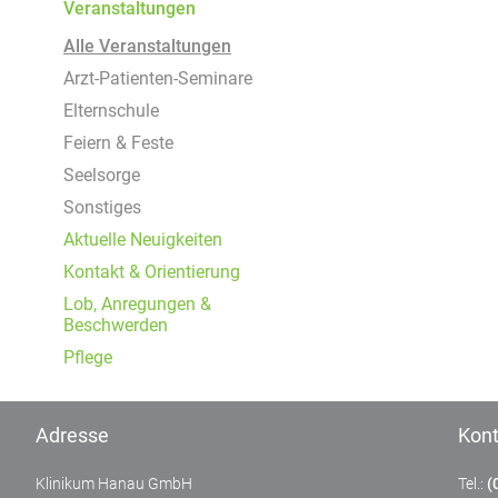
Um Inhalte von Videoplattformen und Social Media
Veranstaltungen
Plattformen anzeigen zu können, werden von
Alle Veranstaltungen
diesen externen Medien Cookies gesetzt.
Arzt-Patienten-Seminare
YouTube
Elternschule
Feiern & Feste
Seelsorge
Vimeo
Sonstiges
Aktuelle Neuigkeiten
Kontakt & Orientierung
Lob, Anregungen &
Beschwerden
Pflege
Adresse
Kont
Klinikum Hanau GmbH
Tel.:
(