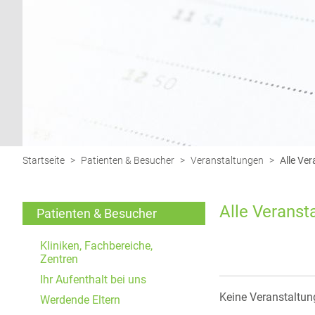
Funktionen und sind für die einwandfreie Funktion
der Website erforderlich.
Einverständnis-Cookie
Name:
cookie_consent
Zweck:
Dieser Cookie speichert die
Startseite
>
Patienten & Besucher
>
Veranstaltungen
>
Alle Ve
ausgewählten Einverständnis-
Optionen des Benutzers
Alle Veranst
Cookie
Patienten & Besucher
Laufzeit:
1 Jahr
Kliniken, Fachbereiche,
Zentren
Ihr Aufenthalt bei uns
EXTERNE MEDIEN
Keine Veranstaltun
Werdende Eltern