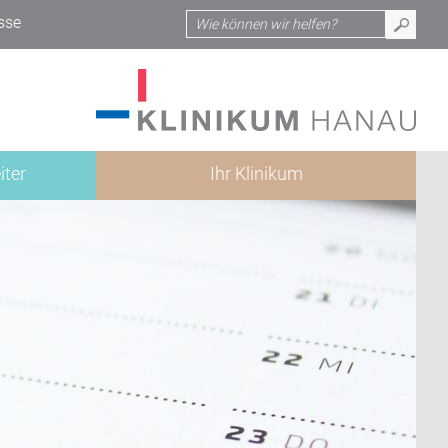
sse
iter
Ihr Klinikum