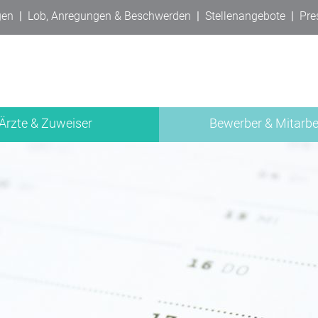
gen
|
Lob, Anregungen & Beschwerden
|
Stellenangebote
|
Pre
Ärzte & Zuweiser
Bewerber & Mitarbe