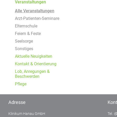
Um Inhalte von Videoplattformen und Social Media
Veranstaltungen
Plattformen anzeigen zu können, werden von
Alle Veranstaltungen
diesen externen Medien Cookies gesetzt.
Arzt-Patienten-Seminare
YouTube
Elternschule
Feiern & Feste
Seelsorge
Vimeo
Sonstiges
Aktuelle Neuigkeiten
Kontakt & Orientierung
Lob, Anregungen &
Beschwerden
Pflege
Adresse
Kont
Klinikum Hanau GmbH
Tel.:
(