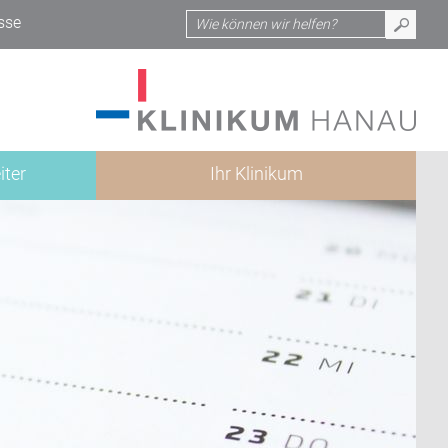
sse
iter
Ihr Klinikum