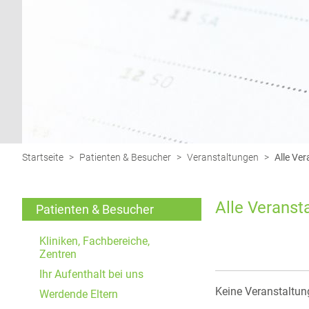
Funktionen und sind für die einwandfreie Funktion
der Website erforderlich.
Einverständnis-Cookie
Name:
cookie_consent
Zweck:
Dieser Cookie speichert die
Startseite
>
Patienten & Besucher
>
Veranstaltungen
>
Alle Ve
ausgewählten Einverständnis-
Optionen des Benutzers
Alle Veranst
Cookie
Patienten & Besucher
Laufzeit:
1 Jahr
Kliniken, Fachbereiche,
Zentren
Ihr Aufenthalt bei uns
EXTERNE MEDIEN
Keine Veranstaltun
Werdende Eltern