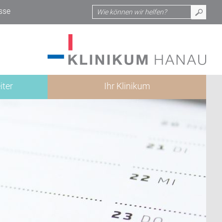
sse
iter
Ihr Klinikum