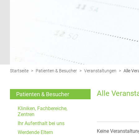
Funktionen und sind für die einwandfreie Funktion
der Website erforderlich.
Einverständnis-Cookie
Name:
cookie_consent
Zweck:
Dieser Cookie speichert die
Startseite
>
Patienten & Besucher
>
Veranstaltungen
>
Alle Ve
ausgewählten Einverständnis-
Optionen des Benutzers
Alle Veranst
Cookie
Patienten & Besucher
Laufzeit:
1 Jahr
Kliniken, Fachbereiche,
Zentren
Ihr Aufenthalt bei uns
EXTERNE MEDIEN
Keine Veranstaltun
Werdende Eltern