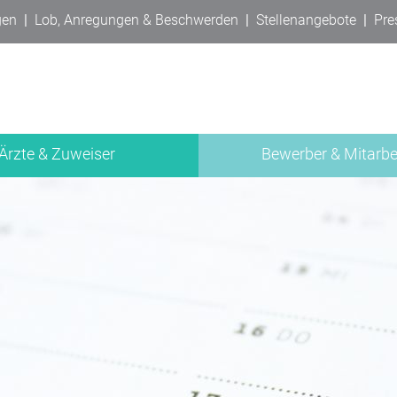
gen
|
Lob, Anregungen & Beschwerden
|
Stellenangebote
|
Pre
Ärzte & Zuweiser
Bewerber & Mitarbe