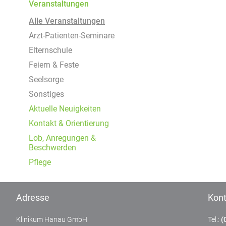
Um Inhalte von Videoplattformen und Social Media
Veranstaltungen
Plattformen anzeigen zu können, werden von
Alle Veranstaltungen
diesen externen Medien Cookies gesetzt.
Arzt-Patienten-Seminare
YouTube
Elternschule
Feiern & Feste
Seelsorge
Vimeo
Sonstiges
Aktuelle Neuigkeiten
Kontakt & Orientierung
Lob, Anregungen &
Beschwerden
Pflege
Adresse
Kont
Klinikum Hanau GmbH
Tel.:
(