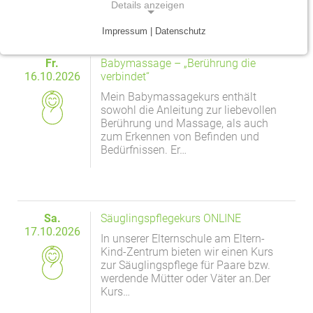
Details anzeigen
Traumazentrum
Patientenfürsprecher
Vereinbarkeit von Beruf und Leben
Kinder- und Jugendmedizin
Impressum | Datenschutz
NOTWENDIGE COOKIES
Tumorzentrum
Physiotherapie
Mitarbeitervorteile
Neurologie
Fr.
Babymassage – „Berührung die
Notwendige Cookies ermöglichen grundlegende
16.10.2026
verbindet“
Funktionen und sind für die einwandfreie Funktion
Viszeralonkologisches Zentrum (Darm, Pankreas)
Seelsorge
Psychiatrie und Psychotherapie
Mein Babymassagekurs enthält
der Website erforderlich.
sowohl die Anleitung zur liebevollen
Anästhesiologie, operative Intensivmedizin und
Vorhofflimmerzentrum
Soziale Dienste
Berührung und Massage, als auch
Einverständnis-Cookie
Schmerztherapie
zum Erkennen von Befinden und
Zentrum für Arbeitsmedizin, Arbeitssicherheit und
Alle Kliniken, Fachbereiche und Zentren
Bedürfnissen. Er…
Gynäkologie und Geburtshilfe
Name:
Brandschutz
cookie_consent
Zentrum für Kinderdiabetes (DDG)
Hals-, Nase- und Ohren-Erkrankungen
Zweck:
Dieser Cookie speichert die ausgewählten
Sa.
Säuglingspflegekurs ONLINE
Zentrum für Lymphome und Leukämien
Dermatologie und Allergologie
Einverständnis-Optionen des Benutzers
17.10.2026
In unserer Elternschule am Eltern-
Alle Kliniken, Fachbereiche und Zentren
Kind-Zentrum bieten wir einen Kurs
Alle Kliniken, Fachbereiche und Zentren
Cookie Laufzeit:
zur Säuglingspflege für Paare bzw.
1 Jahr
werdende Mütter oder Väter an.Der
Kurs…