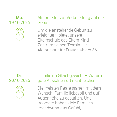
EXTERNE MEDIEN
Um Inhalte von Videoplattformen und Social Media
Mo.
Akupunktur zur Vorbereitung auf die
Plattformen anzeigen zu können, werden von
19.10.2026
Geburt
diesen externen Medien Cookies gesetzt.
Um die anstehende Geburt zu
erleichtern, bietet unsere
YouTube
Elternschule des Eltern-Kind-
Zentrums einen Termin zur
Akupunktur für Frauen ab der 36.…
Vimeo
Di.
Familie im Gleichgewicht – Warum
20.10.2026
gute Absichten oft nicht reichen.
Die meisten Paare starten mit dem
Wunsch, Familie liebevoll und auf
Augenhöhe zu gestalten. Und
trotzdem haben viele Familien
irgendwann das Gefühl,…