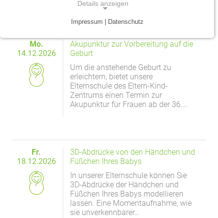
Details anzeigen
Traumazentrum
Patientenfürsprecher
Vereinbarkeit von Beruf und Leben
Kinder- und Jugendmedizin
Impressum | Datenschutz
NOTWENDIGE COOKIES
Tumorzentrum
Physiotherapie
Mitarbeitervorteile
Neurologie
Mo.
Akupunktur zur Vorbereitung auf die
Notwendige Cookies ermöglichen grundlegende
14.12.2026
Geburt
Funktionen und sind für die einwandfreie Funktion
Viszeralonkologisches Zentrum (Darm, Pankreas)
Seelsorge
Psychiatrie und Psychotherapie
Um die anstehende Geburt zu
der Website erforderlich.
erleichtern, bietet unsere
Anästhesiologie, operative Intensivmedizin und
Vorhofflimmerzentrum
Soziale Dienste
Elternschule des Eltern-Kind-
Einverständnis-Cookie
Schmerztherapie
Zentrums einen Termin zur
Zentrum für Arbeitsmedizin, Arbeitssicherheit und
Alle Kliniken, Fachbereiche und Zentren
Akupunktur für Frauen ab der 36.…
Gynäkologie und Geburtshilfe
Name:
Brandschutz
cookie_consent
Zentrum für Kinderdiabetes (DDG)
Hals-, Nase- und Ohren-Erkrankungen
Zweck:
Dieser Cookie speichert die ausgewählten
Fr.
3D-Abdrücke von den Händchen und
Zentrum für Lymphome und Leukämien
Dermatologie und Allergologie
Einverständnis-Optionen des Benutzers
18.12.2026
Füßchen Ihres Babys
Alle Kliniken, Fachbereiche und Zentren
In unserer Elternschule können Sie
Alle Kliniken, Fachbereiche und Zentren
Cookie Laufzeit:
3D-Abdrücke der Händchen und
1 Jahr
Füßchen Ihres Babys modellieren
lassen. Eine Momentaufnahme, wie
sie unverkennbarer…