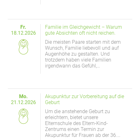
EXTERNE MEDIEN
Um Inhalte von Videoplattformen und Social Media
Plattformen anzeigen zu können, werden von
Fr.
Familie im Gleichgewicht – Warum
diesen externen Medien Cookies gesetzt.
18.12.2026
gute Absichten oft nicht reichen.
Die meisten Paare starten mit dem
YouTube
Wunsch, Familie liebevoll und auf
Augenhöhe zu gestalten. Und
trotzdem haben viele Familien
Vimeo
irgendwann das Gefühl,…
Mo.
Akupunktur zur Vorbereitung auf die
21.12.2026
Geburt
Um die anstehende Geburt zu
erleichtern, bietet unsere
Elternschule des Eltern-Kind-
Zentrums einen Termin zur
Akupunktur für Frauen ab der 36.…