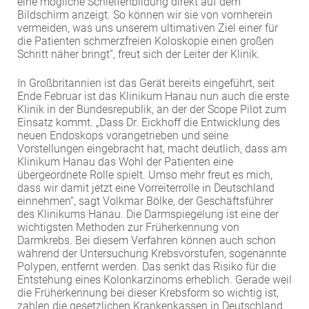
eine mögliche Schleifenbildung direkt auf dem
Bildschirm anzeigt. So können wir sie von vornherein
vermeiden, was uns unserem ultimativen Ziel einer für
die Patienten schmerzfreien Koloskopie einen großen
Schritt näher bringt“, freut sich der Leiter der Klinik.
In Großbritannien ist das Gerät bereits eingeführt, seit
Ende Februar ist das Klinikum Hanau nun auch die erste
Klinik in der Bundesrepublik, an der der Scope Pilot zum
Einsatz kommt. „Dass Dr. Eickhoff die Entwicklung des
neuen Endoskops vorangetrieben und seine
Vorstellungen eingebracht hat, macht deutlich, dass am
Klinikum Hanau das Wohl der Patienten eine
übergeordnete Rolle spielt. Umso mehr freut es mich,
dass wir damit jetzt eine Vorreiterrolle in Deutschland
einnehmen“, sagt Volkmar Bölke, der Geschäftsführer
des Klinikums Hanau. Die Darmspiegelung ist eine der
wichtigsten Methoden zur Früherkennung von
Darmkrebs. Bei diesem Verfahren können auch schon
während der Untersuchung Krebsvorstufen, sogenannte
Polypen, entfernt werden. Das senkt das Risiko für die
Entstehung eines Kolonkarzinoms erheblich. Gerade weil
die Früherkennung bei dieser Krebsform so wichtig ist,
zahlen die gesetzlichen Krankenkassen in Deutschland