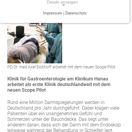
Details anzeigen
Traumazentrum
Patientenfürsprecher
Vereinbarkeit von Beruf und Leben
Kinder- und Jugendmedizin
Impressum | Datenschutz
NOTWENDIGE COOKIES
Tumorzentrum
Physiotherapie
Mitarbeitervorteile
Neurologie
Notwendige Cookies ermöglichen grundlegende
Funktionen und sind für die einwandfreie Funktion
Viszeralonkologisches Zentrum (Darm, Pankreas)
Seelsorge
Psychiatrie und Psychotherapie
der Website erforderlich.
Anästhesiologie, operative Intensivmedizin und
Vorhofflimmerzentrum
Soziale Dienste
Einverständnis-Cookie
Schmerztherapie
Zentrum für Arbeitsmedizin, Arbeitssicherheit und
Alle Kliniken, Fachbereiche und Zentren
PD Dr. med Axel Eickhoff arbeitet mit dem neuen Scope Pilot
Gynäkologie und Geburtshilfe
Name:
Brandschutz
cookie_consent
Klinik für Gastroenterologie am Klinikum Hanau
Zentrum für Kinderdiabetes (DDG)
Hals-, Nase- und Ohren-Erkrankungen
arbeitet als erste Klinik deutschlandweit mit dem
Zweck:
neuen Scope Pilot
Dieser Cookie speichert die ausgewählten
Zentrum für Lymphome und Leukämien
Dermatologie und Allergologie
Einverständnis-Optionen des Benutzers
Rund eine Million Darmspiegelungen werden in
Alle Kliniken, Fachbereiche und Zentren
Alle Kliniken, Fachbereiche und Zentren
Deutschland pro Jahr durchgeführt. Dabei klagen viele
Cookie Laufzeit:
Patienten über ein unangenehmes Gefühl und
1 Jahr
Schmerzen unter der Bauchdecke. Das liegt unter
anderem daran, dass sich der Darm mit dem Endoskop
teilweise während der Behandlung in Schleifen legt.