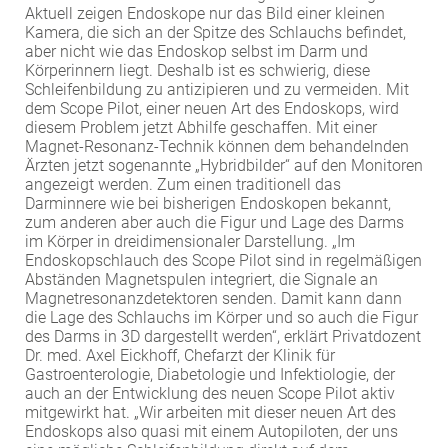
Aktuell zeigen Endoskope nur das Bild einer kleinen
EXTERNE MEDIEN
Kamera, die sich an der Spitze des Schlauchs befindet,
aber nicht wie das Endoskop selbst im Darm und
Um Inhalte von Videoplattformen und Social Media
Körperinnern liegt. Deshalb ist es schwierig, diese
Plattformen anzeigen zu können, werden von
Schleifenbildung zu antizipieren und zu vermeiden. Mit
diesen externen Medien Cookies gesetzt.
dem Scope Pilot, einer neuen Art des Endoskops, wird
diesem Problem jetzt Abhilfe geschaffen. Mit einer
Magnet-Resonanz-Technik können dem behandelnden
YouTube
Ärzten jetzt sogenannte „Hybridbilder“ auf den Monitoren
angezeigt werden. Zum einen traditionell das
Darminnere wie bei bisherigen Endoskopen bekannt,
Vimeo
zum anderen aber auch die Figur und Lage des Darms
im Körper in dreidimensionaler Darstellung. „Im
Endoskopschlauch des Scope Pilot sind in regelmäßigen
Abständen Magnetspulen integriert, die Signale an
Magnetresonanzdetektoren senden. Damit kann dann
die Lage des Schlauchs im Körper und so auch die Figur
des Darms in 3D dargestellt werden“, erklärt Privatdozent
Dr. med. Axel Eickhoff, Chefarzt der Klinik für
Gastroenterologie, Diabetologie und Infektiologie, der
auch an der Entwicklung des neuen Scope Pilot aktiv
mitgewirkt hat. „Wir arbeiten mit dieser neuen Art des
Endoskops also quasi mit einem Autopiloten, der uns